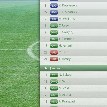
K. Koulierakis
8
DC
L. Kirkpatrick
22
DC
M. Williams
2
DR
C. Urey
6
DML
S. Gregory
9
DMC
T. Timmins
15
DMR
H. Jeylani
18
AMC
O. Boix
28
AL
T. Henry
21
AR
#
Jugador
N. Bakour
11
DMC
K. Sam
19
DMC
M. Zaid
33
DMC
R. Acuña
7
AML
A. Prajapati
13
AML