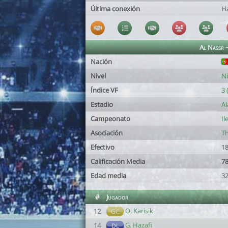
Última conexión
H
Al Nassr 
Nación
Nivel
Ni
Índice VF
3 
Estadio
Al
Campeonato
Il
Asociación
Th
Efectivo
18
Calificación Media
78
Edad media
32
#
Jugador
O. Karisik
12
GC
G. Hazafi
14
DL