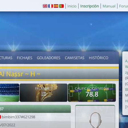
Inicio
Inscripción
Manual
For
CTURAS
FICHAJES
GOLEADORES
CAMISETAS
HISTÓRICO
A
W
Al Nassr ~ H ~
z
(
(
PALMARES
CALIFICACIÓN MEDIA
B
78.8
M
H
[
37
bimbim337#621298
5/07/2022