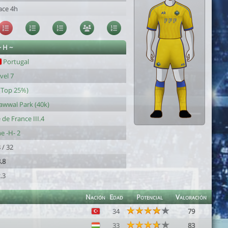
ace 4h
~ H ~
Portugal
vel 7
(Top 25%)
awwal Park (40k)
e de France III.4
e -H- 2
 / 32
.8
.3
Nación
Edad
Potencial
Valoración
34
79
33
83