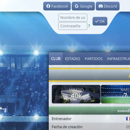
Facebook
Google
Discord
OK
?
CLUB
ESTADIO
PARTIDOS
INFRAESTRU
ESTADIO
NIVEL
40k
7
bimbim3
Entrenador
Fecha de creación
0