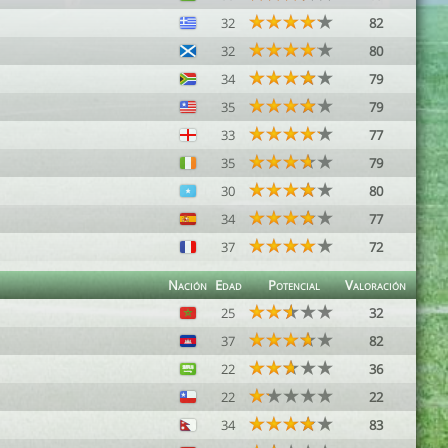
32
82
32
80
34
79
35
79
33
77
35
79
30
80
34
77
37
72
Nación
Edad
Potencial
Valoración
25
32
37
82
22
36
22
22
34
83