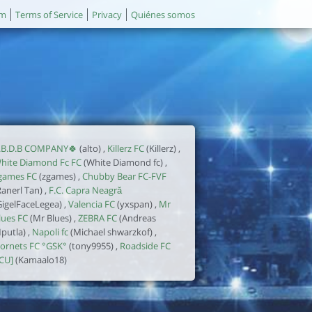
um
Terms of Service
Privacy
Quiénes somos
.B.D.B COMPANY🍀
(alto) ,
Killerz FC
(Killerz) ,
hite Diamond Fc FC
(White Diamond fc) ,
games FC
(zgames) ,
Chubby Bear FC-FVF
Ranerl Tan) ,
F.C. Capra Neagră
GigelFaceLegea) ,
Valencia FC
(yxspan) ,
Mr
lues FC
(Mr Blues) ,
ZEBRA FC
(Andreas
putla) ,
Napoli fc
(Michael shwarzkof) ,
ornets FC °GSK°
(tony9955) ,
Roadside FC
ICU]
(Kamaalo18)