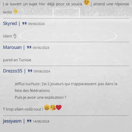
J ai ouvert un sujet hier déjà pour ce soucis
j attend une réponse
aussi
Skyred
|
09/06/2024
Idem 👌
Marouan
|
09/06/2024
pareil en Tunisie
Drezzo35
|
09/06/2024
Jeffus tuchuss :
J’ai 2 joueurs qui n’apparaissent pas dans la
liste des fédérations
Puis-je avoir une explication ?
T trop vilain voilà tout !
jessyasm
|
14/06/2024