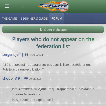
THE GAME
BEGINNER'S GUIDE
FORUM
© Virtuafoot Manager by Aymeric Le Corre 202608091137
Open in the app
Players who do not appear on the
federation list
sergent jeff
|
09/06/2024
J’ai 2 joueurs qui n’apparaissent pas dans la liste des fédérations
Puis-je avoir une explication ?
choupin19
|
09/06/2024
Jeffus tuchuss :
J’ai 2 joueurs qui n’apparaissent pas dans la
liste des fédérations
Puis-je avoir une explication ?