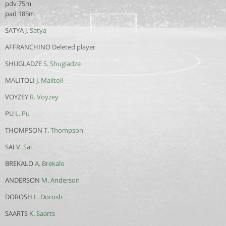
pdv 75m
pad 185m
SATYA
J. Satya
AFFRANCHINO Deleted player
SHUGLADZE
S. Shugladze
MALITOLI
J. Malitoli
VOYZEY
R. Voyzey
PU
L. Pu
THOMPSON
T. Thompson
SAI
V. Sai
BREKALO
A. Brekalo
ANDERSON
M. Anderson
DOROSH
L. Dorosh
SAARTS
K. Saarts