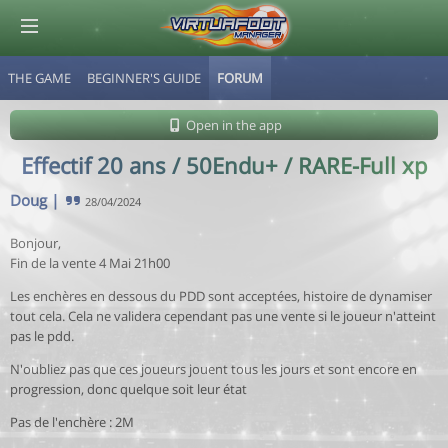
THE GAME
BEGINNER'S GUIDE
FORUM
© Virtuafoot Manager by Aymeric Le Corre 202608061503
Open in the app
Effectif 20 ans / 50Endu+ / RARE-Full xp
Doug
|
28/04/2024
Bonjour,
Fin de la vente 4 Mai 21h00
Les enchères en dessous du PDD sont acceptées, histoire de dynamiser
tout cela. Cela ne validera cependant pas une vente si le joueur n'atteint
pas le pdd.
N'oubliez pas que ces joueurs jouent tous les jours et sont encore en
progression, donc quelque soit leur état
Pas de l'enchère : 2M