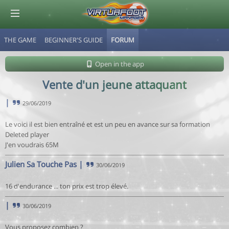
THE GAME
BEGINNER'S GUIDE
FORUM
© Virtuafoot Manager by Aymeric Le Corre 202608060721
Open in the app
Vente d'un jeune attaquant
|
29/06/2019
Le voici il est bien entraîné et est un peu en avance sur sa formation
Deleted player
J'en voudrais 65M
Julien Sa Touche Pas
|
30/06/2019
16 d'endurance ... ton prix est trop élevé.
|
30/06/2019
Vous proposez combien ?