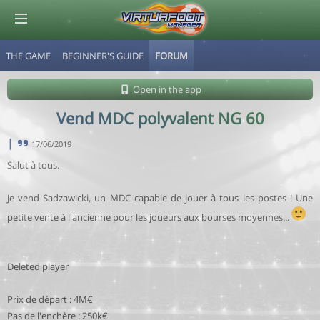
THE GAME
BEGINNER'S GUIDE
FORUM
© Virtuafoot Manager by Aymeric Le Corre 202608091846
Open in the app
Vend MDC polyvalent NG 60
|
17/06/2019
Salut à tous.
Je vend Sadzawicki, un MDC capable de jouer à tous les postes ! Une
petite vente à l'ancienne pour les joueurs aux bourses moyennes...
Deleted player
Prix de départ : 4M€
Pas de l'enchère : 250k€