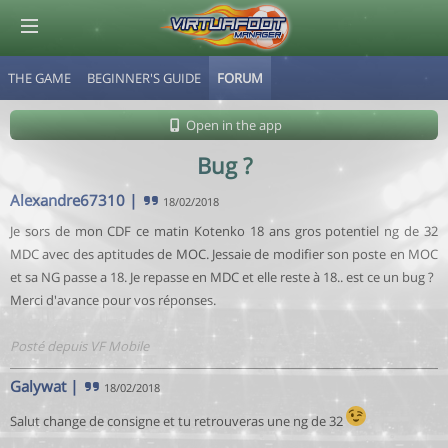
THE GAME
BEGINNER'S GUIDE
FORUM
© Virtuafoot Manager by Aymeric Le Corre 202608070757
Open in the app
Bug ?
Alexandre67310
|
18/02/2018
Je sors de mon CDF ce matin Kotenko 18 ans gros potentiel ng de 32
MDC avec des aptitudes de MOC. Jessaie de modifier son poste en MOC
et sa NG passe a 18. Je repasse en MDC et elle reste à 18.. est ce un bug ?
Merci d'avance pour vos réponses.
Posté depuis VF Mobile
Galywat
|
18/02/2018
Salut change de consigne et tu retrouveras une ng de 32