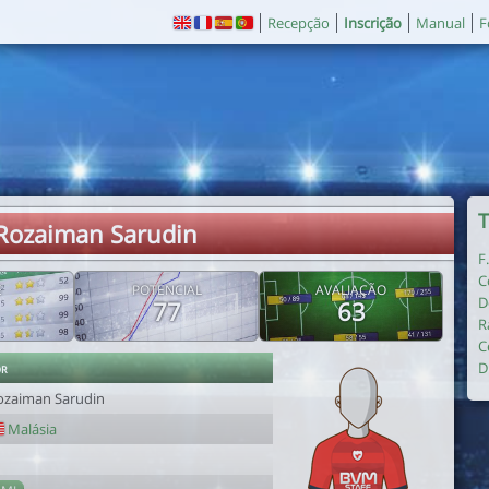
Recepção
Inscrição
Manual
F
T
 Rozaiman Sarudin
F
C
E
POTENCIAL
AVALIAÇÃO
D
77
63
R
C
or
D
ozaiman Sarudin
Malásia
1