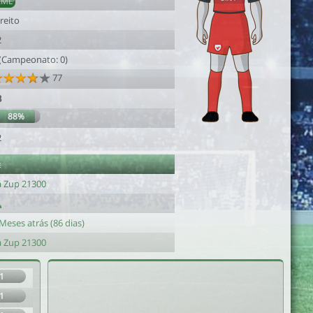
AML
reito
2
 (Campeonato: 0)
77
3
88%
2
e
a Zup 21300
Meses atrás (86 dias)
a Zup 21300
1
1