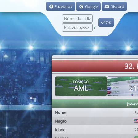
Facebook
Google
Discord
OK
?
32.
POSIÇÃO
IDAD
AML
21
Jogad
Nome
R
Nação
Idade
2