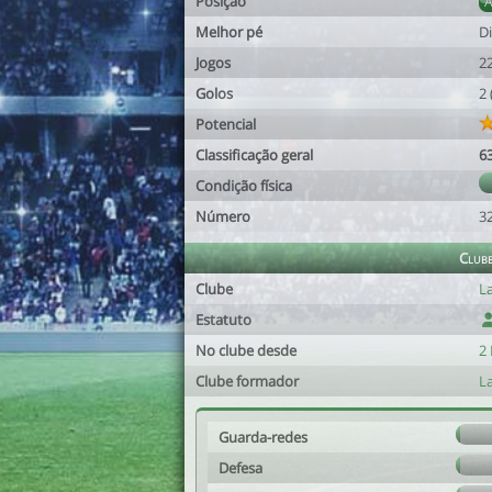
Posição
Melhor pé
Di
Jogos
2
Golos
2
Potencial
Classificação geral
6
Condição física
Número
3
Club
Clube
L
Estatuto
No clube desde
2 
Clube formador
L
Guarda-redes
Defesa