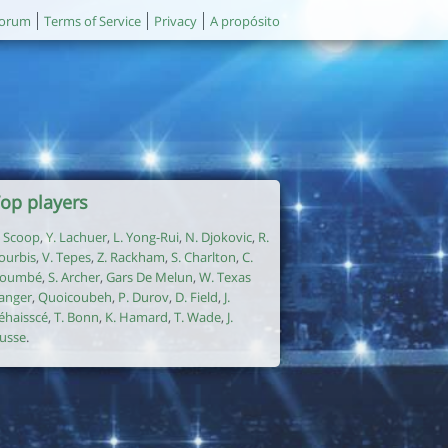
orum
Terms of Service
Privacy
A propósito
op players
. Scoop
,
Y. Lachuer
,
L. Yong-Rui
,
N. Djokovic
,
R.
ourbis
,
V. Tepes
,
Z. Rackham
,
S. Charlton
,
C.
oumbé
,
S. Archer
,
Gars De Melun
,
W. Texas
anger
,
Quoicoubeh
,
P. Durov
,
D. Field
,
J.
éhaisscé
,
T. Bonn
,
K. Hamard
,
T. Wade
,
J.
usse
.