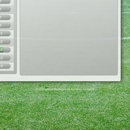
1
1
1
1
21
22
63
22
10
© Virtuafoot Manager by Aymeric Le Corre