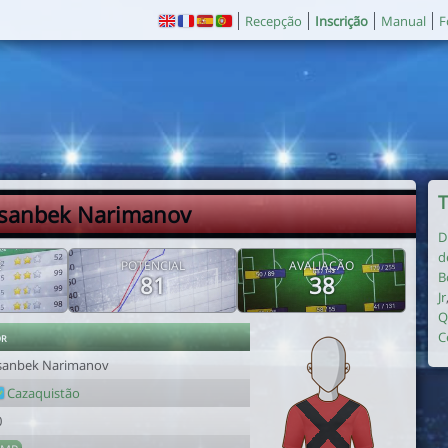
Recepção
Inscrição
Manual
F
T
Asanbek Narimanov
D
d
E
POTENCIAL
AVALIAÇÃO
B
81
38
Jr
Q
or
C
sanbek Narimanov
Cazaquistão
0