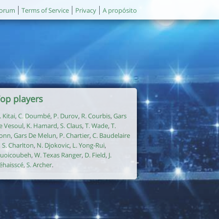
orum
Terms of Service
Privacy
A propósito
op players
. Kitai
,
C. Doumbé
,
P. Durov
,
R. Courbis
,
Gars
e Vesoul
,
K. Hamard
,
S. Claus
,
T. Wade
,
T.
onn
,
Gars De Melun
,
P. Chartier
,
C. Baudelaire
,
S. Charlton
,
N. Djokovic
,
L. Yong-Rui
,
uoicoubeh
,
W. Texas Ranger
,
D. Field
,
J.
éhaisscé
,
S. Archer
.