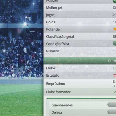
Posição
Melhor pé
Di
Jogos
2
Golos
1
Potencial
Classificação geral
3
Condição física
Número
1
Club
Clube
LR
Estatuto
E
Empréstimo
3
Clube formador
St
Guarda-redes
Defesa