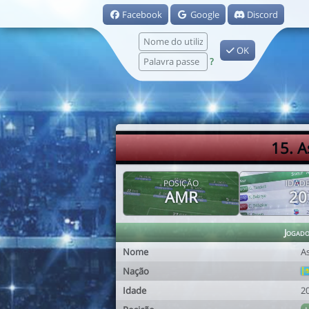
Facebook
Google
Discord
OK
?
15. 
POSIÇÃO
IDAD
AMR
20
Jogad
Nome
A
Nação
Idade
2