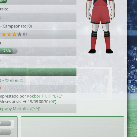
AMR
reito
3
4 (Campeonato: 0)
81
8
75%
5
e
 ¤ 🦊 💤 💤 🦊
mprestado por
Kokbori FK ♡ °L7C°
 Meses atrás
15/08 00:30 (
0€
)
epway Mettalist /(^.^)\
1
1