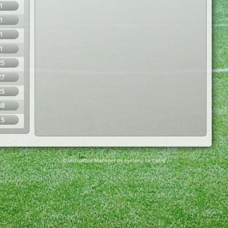
1
1
1
1
25
27
25
48
15
© Virtuafoot Manager by Aymeric Le Corre