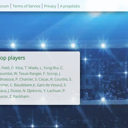
orum
Terms of Service
Privacy
A propósito
op players
. Field
,
D. Kitai
,
T. Wade
,
L. Yong-Rui
,
C.
oumbé
,
W. Texas Ranger
,
F. Scoop
,
J.
éhaisscé
,
P. Chartier
,
S. Ciscar
,
R. Courbis
,
S.
rcher
,
C. Baudelaire Jr
,
Gars de Vesoul
,
S.
laus
,
J. Dusse
,
N. Djokovic
,
Y. Lachuer
,
P.
urov
,
Z. Rackham
.