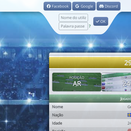
Facebook
Google
Discord
OK
?
29
POSIÇÃO
IDAD
AR
24
Jogad
Nome
G
Nação
Idade
2