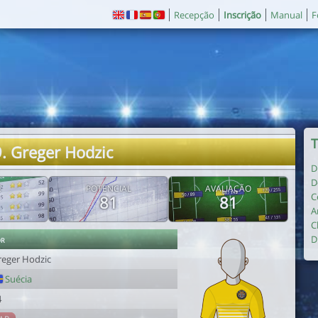
Recepção
Inscrição
Manual
F
T
. Greger Hodzic
D
D
E
POTENCIAL
AVALIAÇÃO
C
81
81
A
C
or
D
reger Hodzic
Suécia
4