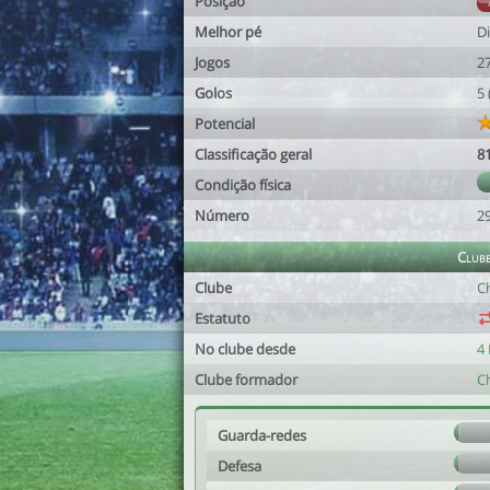
Posição
Melhor pé
Di
Jogos
2
Golos
5
Potencial
Classificação geral
8
Condição física
Número
2
Club
Clube
C
Estatuto
No clube desde
4 
Clube formador
C
Guarda-redes
Defesa