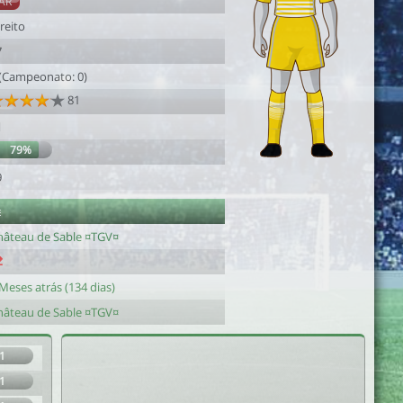
AR
reito
7
 (Campeonato: 0)
81
1
79%
9
e
hâteau de Sable ¤TGV¤
Meses atrás (134 dias)
hâteau de Sable ¤TGV¤
1
1