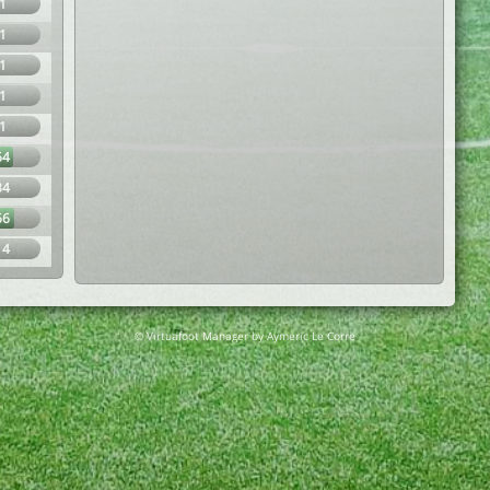
1
1
1
1
1
64
34
66
14
© Virtuafoot Manager by Aymeric Le Corre