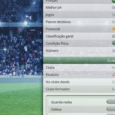
Posição
Melhor pé
Di
Jogos
1
Passes decisivos
3
Potencial
Classificação geral
2
Condição física
Número
3
Club
Clube
F
Estatuto
No clube desde
3 
Clube formador
B
Guarda-redes
Defesa