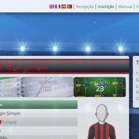
Recepção
Inscrição
Manual
F
T
2. Ergin Şimşek
T
G
E
POTENCIAL
AVALIAÇÃO
L
63
23
D
C
or
rgin Şimşek
Turquia
0