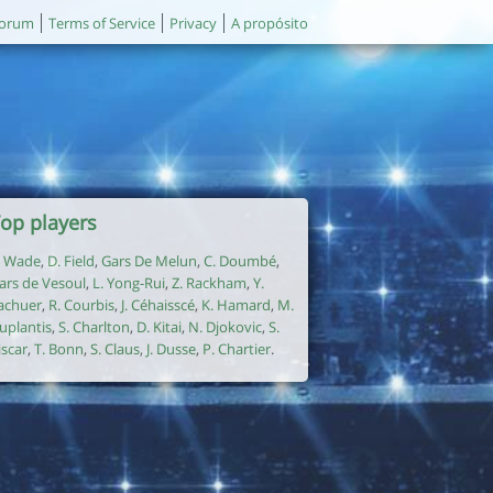
orum
Terms of Service
Privacy
A propósito
op players
. Wade
,
D. Field
,
Gars De Melun
,
C. Doumbé
,
ars de Vesoul
,
L. Yong-Rui
,
Z. Rackham
,
Y.
achuer
,
R. Courbis
,
J. Céhaisscé
,
K. Hamard
,
M.
uplantis
,
S. Charlton
,
D. Kitai
,
N. Djokovic
,
S.
iscar
,
T. Bonn
,
S. Claus
,
J. Dusse
,
P. Chartier
.