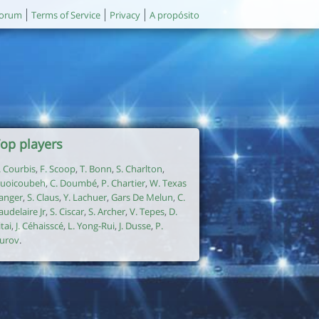
orum
Terms of Service
Privacy
A propósito
op players
. Courbis
,
F. Scoop
,
T. Bonn
,
S. Charlton
,
uoicoubeh
,
C. Doumbé
,
P. Chartier
,
W. Texas
anger
,
S. Claus
,
Y. Lachuer
,
Gars De Melun
,
C.
audelaire Jr
,
S. Ciscar
,
S. Archer
,
V. Tepes
,
D.
itai
,
J. Céhaisscé
,
L. Yong-Rui
,
J. Dusse
,
P.
urov
.