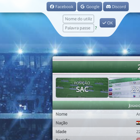
Facebook
Google
Discord
OK
?
POSIÇÃO
IDAD
SAC
22
Jogad
Nome
A
Nação
Idade
2