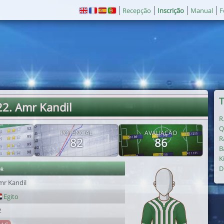
Recepção
Inscrição
Manual
F
T
22. Amr Kandil
R
Q
E
POTENCIAL
AVALIAÇÃO
R
82
86
B
K
or
D
mr Kandil
Egito
2