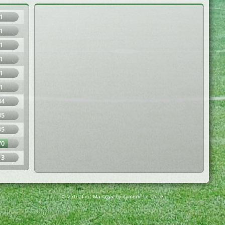
1
1
1
1
1
1
34
35
35
70
13
© Virtuafoot Manager by Aymeric Le Corre