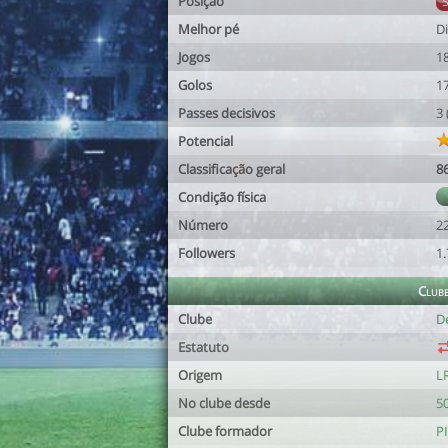
Posição
Melhor pé
Di
Jogos
1
Golos
1
Passes decisivos
3
Potencial
Classificação geral
8
Condição física
Número
2
Followers
1
Club
Clube
D
Estatuto
Origem
L
No clube desde
50
Clube formador
P