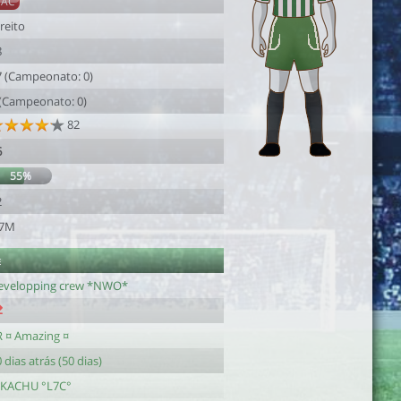
SAC
reito
8
7 (Campeonato: 0)
 (Campeonato: 0)
82
6
55%
2
.7M
e
evelopping crew *NWO*
R ¤ Amazing ¤
 dias atrás (50 dias)
IKACHU °L7C°