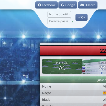
Facebook
Google
Discord
OK
?
22
POSIÇÃO
IDAD
AC
23
Jogad
Nome
V
Nação
Idade
2