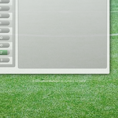
1
1
1
1
1
40
40
87
13
© Virtuafoot Manager by Aymeric Le Corre