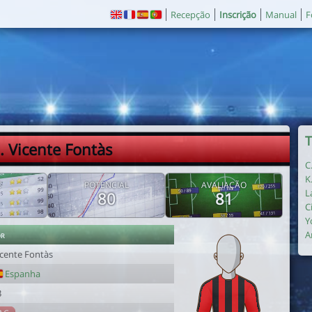
Recepção
Inscrição
Manual
F
T
. Vicente Fontàs
C
K
E
POTENCIAL
AVALIAÇÃO
L
80
81
C
Y
or
A
icente Fontàs
Espanha
3