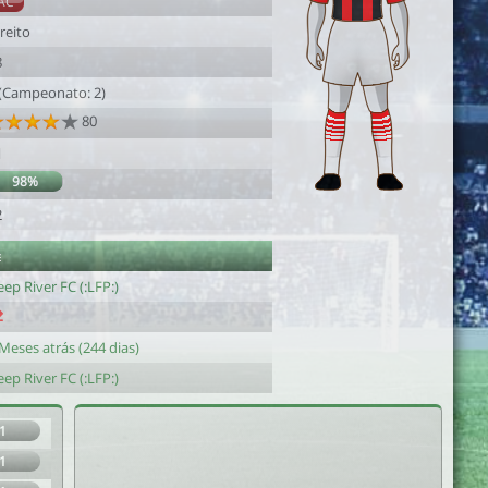
AC
reito
8
 (Campeonato: 2)
80
1
98%
2
e
ep River FC (:LFP:)
Meses atrás (244 dias)
ep River FC (:LFP:)
1
1