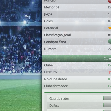
Posição
Melhor pé
Di
Jogos
1
Golos
8
Potencial
Classificação geral
8
Condição física
Número
2
Club
Clube
De
Estatuto
No clube desde
8 
Clube formador
De
Guarda-redes
Defesa