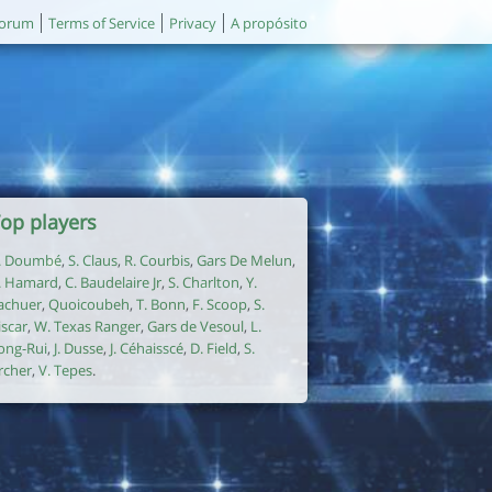
orum
Terms of Service
Privacy
A propósito
op players
. Doumbé
,
S. Claus
,
R. Courbis
,
Gars De Melun
,
. Hamard
,
C. Baudelaire Jr
,
S. Charlton
,
Y.
achuer
,
Quoicoubeh
,
T. Bonn
,
F. Scoop
,
S.
iscar
,
W. Texas Ranger
,
Gars de Vesoul
,
L.
ong-Rui
,
J. Dusse
,
J. Céhaisscé
,
D. Field
,
S.
rcher
,
V. Tepes
.