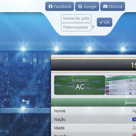
Facebook
Google
Discord
OK
?
1
POSIÇÃO
IDAD
AC
22
Jogad
Nome
A
Nação
Idade
2