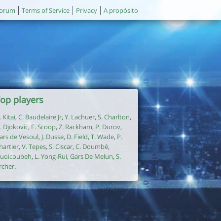
orum
Terms of Service
Privacy
A propósito
op players
. Kitai
,
C. Baudelaire Jr
,
Y. Lachuer
,
S. Charlton
,
. Djokovic
,
F. Scoop
,
Z. Rackham
,
P. Durov
,
ars de Vesoul
,
J. Dusse
,
D. Field
,
T. Wade
,
P.
hartier
,
V. Tepes
,
S. Ciscar
,
C. Doumbé
,
uoicoubeh
,
L. Yong-Rui
,
Gars De Melun
,
S.
rcher
.