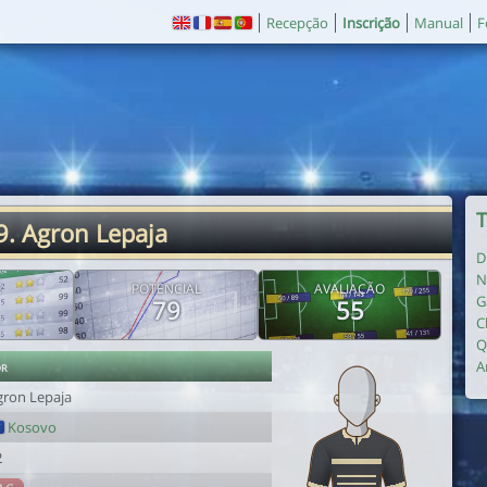
Recepção
Inscrição
Manual
F
T
9. Agron Lepaja
D
N
E
POTENCIAL
AVALIAÇÃO
G
79
55
C
Q
or
A
gron Lepaja
Kosovo
2