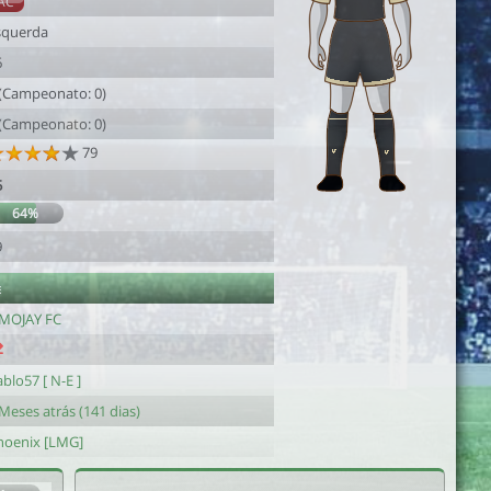
AC
squerda
6
 (Campeonato: 0)
 (Campeonato: 0)
79
5
64%
9
e
MOJAY FC
blo57 [ N-E ]
Meses atrás (141 dias)
hoenix [LMG]