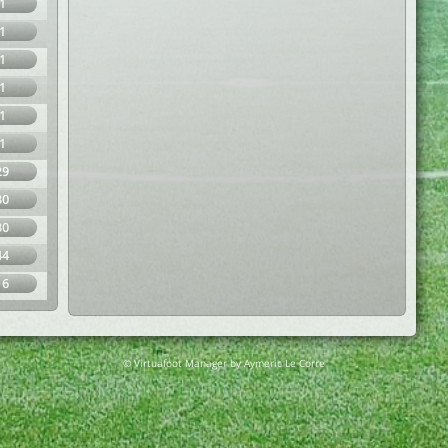
1
1
1
1
1
1
29
30
30
44
16
© Virtuafoot Manager by Aymeric Le Corre