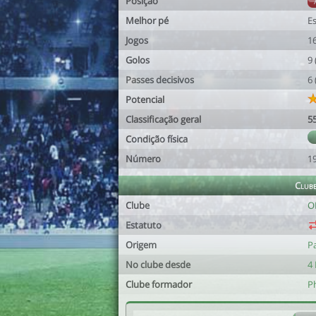
Posição
Melhor pé
E
Jogos
1
Golos
9
Passes decisivos
6
Potencial
Classificação geral
5
Condição física
Número
1
Club
Clube
O
Estatuto
Origem
Pa
No clube desde
4 
Clube formador
P