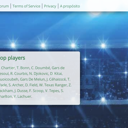
orum
Terms of Service
Privacy
A propósito
op players
. Chartier
,
T. Bonn
,
C. Doumbé
,
Gars de
esoul
,
R. Courbis
,
N. Djokovic
,
D. Kitai
,
uoicoubeh
,
Gars De Melun
,
J. Céhaisscé
,
T.
ade
,
S. Archer
,
D. Field
,
W. Texas Ranger
,
Z.
ackham
,
J. Dusse
,
F. Scoop
,
V. Tepes
,
S.
harlton
,
Y. Lachuer
.