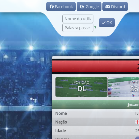
Facebook
Google
Discord
OK
?
POSIÇÃO
IDAD
DL
26
Jogad
Nome
I
Nação
Idade
2