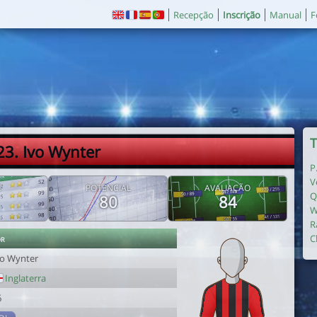
Recepção
Inscrição
Manual
F
T
23. Ivo Wynter
P
V
E
POTENCIAL
AVALIAÇÃO
Q
80
84
W
R
or
C
vo Wynter
Inglaterra
6