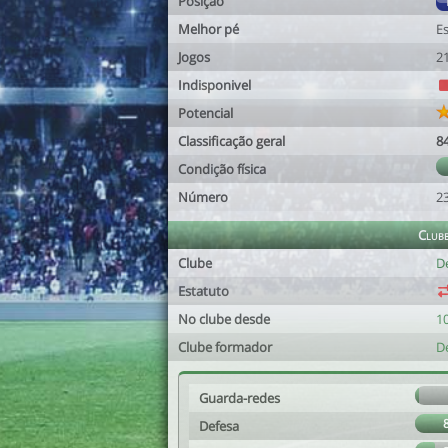
Posição
Melhor pé
E
Jogos
2
Indisponivel
Potencial
Classificação geral
8
Condição física
Número
2
Club
Clube
De
Estatuto
No clube desde
10
Clube formador
De
Guarda-redes
Defesa