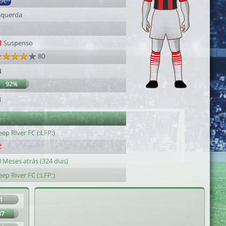
DL
squerda
1
Suspenso
80
4
92%
3
e
ep River FC (:LFP:)
 Meses atrás (324 dias)
ep River FC (:LFP:)
1
87