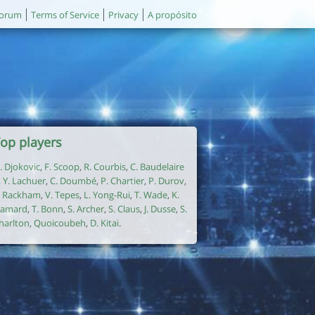
orum
Terms of Service
Privacy
A propósito
op players
. Djokovic
,
F. Scoop
,
R. Courbis
,
C. Baudelaire
,
Y. Lachuer
,
C. Doumbé
,
P. Chartier
,
P. Durov
,
. Rackham
,
V. Tepes
,
L. Yong-Rui
,
T. Wade
,
K.
amard
,
T. Bonn
,
S. Archer
,
S. Claus
,
J. Dusse
,
S.
harlton
,
Quoicoubeh
,
D. Kitai
.