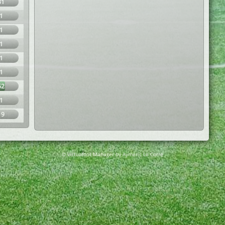
31
1
1
1
1
1
62
1
19
© Virtuafoot Manager by Aymeric Le Corre