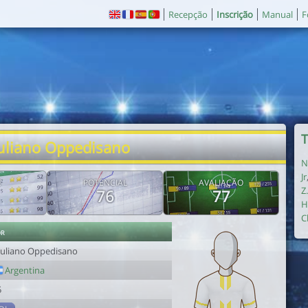
Recepção
Inscrição
Manual
F
T
iuliano Oppedisano
N
Jr
E
POTENCIAL
AVALIAÇÃO
Z
76
77
H
C
or
iuliano Oppedisano
Argentina
5