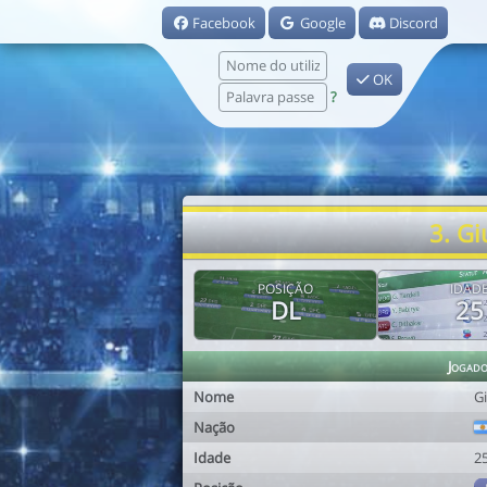
Facebook
Google
Discord
OK
?
3. G
POSIÇÃO
IDAD
DL
25
Jogad
Nome
G
Nação
Idade
2