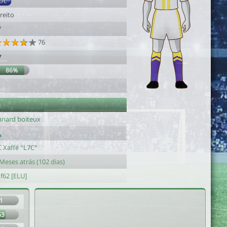
DL
reito
7
76
7
86%
e
anard boiteux
C Xaffé °L7C°
Meses atrás (102 dias)
f62 [ELU]
1
63