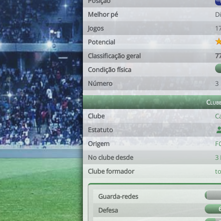
Posição
Melhor pé
Di
Jogos
1
Potencial
Classificação geral
7
Condição física
Número
3
Club
Clube
C
Estatuto
Origem
F
No clube desde
3 
Clube formador
to
Guarda-redes
Defesa