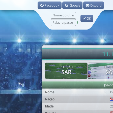
Facebook
Google
Discord
OK
?
11. 
POSIÇÃO
IDAD
SAR
26
Jogad
Nome
D
Nação
Idade
2