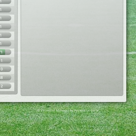
1
1
1
1
1
1
71
11
10
38
12
© Virtuafoot Manager by Aymeric Le Corre