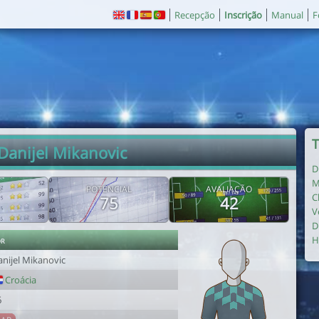
Recepção
Inscrição
Manual
F
T
Danijel Mikanovic
D
M
E
POTENCIAL
AVALIAÇÃO
C
75
42
V
D
or
H
anijel Mikanovic
Croácia
6