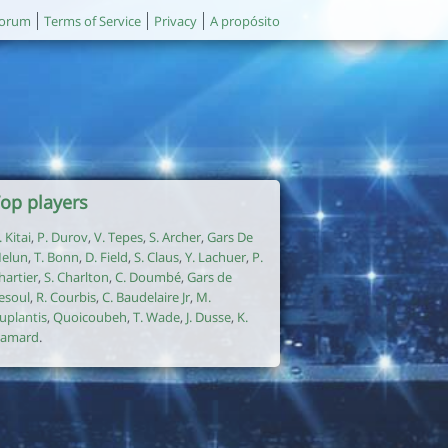
orum
Terms of Service
Privacy
A propósito
op players
. Kitai
,
P. Durov
,
V. Tepes
,
S. Archer
,
Gars De
elun
,
T. Bonn
,
D. Field
,
S. Claus
,
Y. Lachuer
,
P.
hartier
,
S. Charlton
,
C. Doumbé
,
Gars de
esoul
,
R. Courbis
,
C. Baudelaire Jr
,
M.
uplantis
,
Quoicoubeh
,
T. Wade
,
J. Dusse
,
K.
amard
.