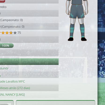
SAR
reito
0
 (Campeonato: 0)
0 (Campeonato: 0)
75
2
100%
1
e
ölundr
tade Lavallois MFC
Meses atrás (272 dias)
SNL NANCY [LMG]