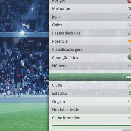
Posição
Melhor pé
Di
Jogos
4
Golos
8
Passes decisivos
2
Potencial
Classificação geral
4
Condição física
Número
1
Club
Clube
V
Estatuto
Origem
S
No clube desde
9 
Clube formador
A