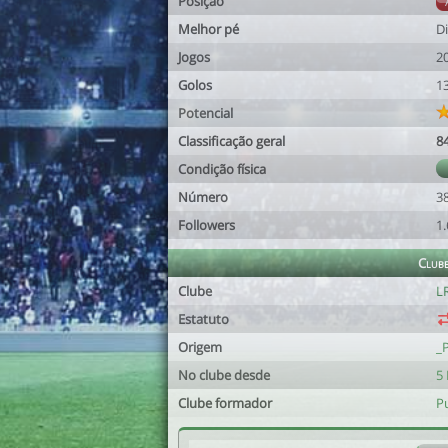
Posição
Melhor pé
Di
Jogos
2
Golos
1
Potencial
Classificação geral
8
Condição física
Número
3
Followers
1
Club
Clube
LR
Estatuto
Origem
_
No clube desde
5 
Clube formador
P