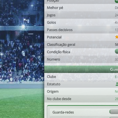
Posição
Melhor pé
Di
Jogos
2
Golos
4
Passes decisivos
1
Potencial
Classificação geral
5
Condição física
Número
3
Club
Clube
E
Estatuto
Origem
N
No clube desde
28
Guarda-redes