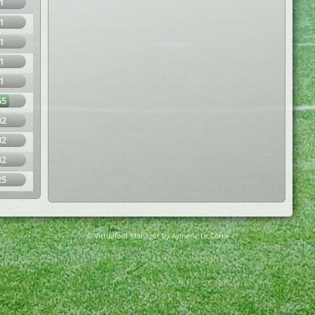
1
1
1
1
1
65
32
32
32
25
© Virtuafoot Manager by Aymeric Le Corre