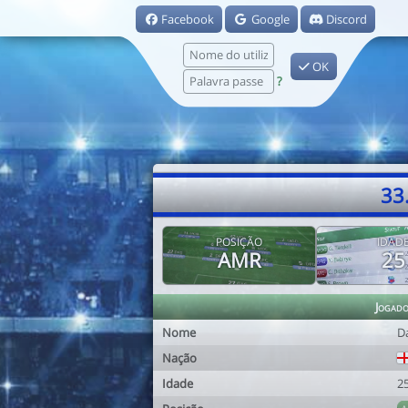
Facebook
Google
Discord
OK
?
33
POSIÇÃO
IDAD
AMR
25
Jogad
Nome
D
Nação
Idade
2