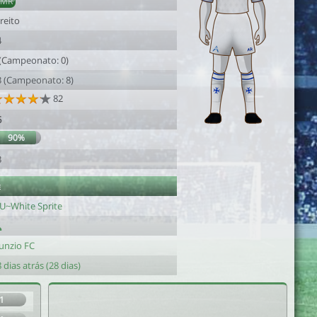
AMR
reito
4
 (Campeonato: 0)
3 (Campeonato: 8)
82
6
90%
3
e
-U~White Sprite
unzio FC
 dias atrás (28 dias)
1