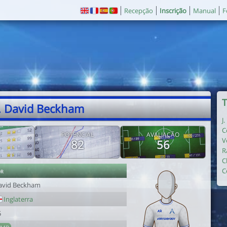
Recepção
Inscrição
Manual
F
T
. David Beckham
J
C
E
POTENCIAL
AVALIAÇÃO
V
82
56
R
C
or
C
avid Beckham
Inglaterra
5