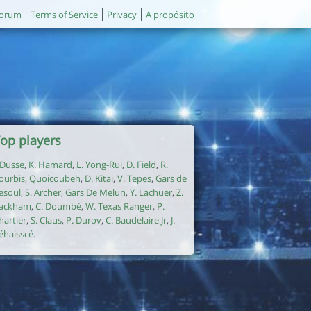
orum
Terms of Service
Privacy
A propósito
op players
. Dusse
,
K. Hamard
,
L. Yong-Rui
,
D. Field
,
R.
ourbis
,
Quoicoubeh
,
D. Kitai
,
V. Tepes
,
Gars de
esoul
,
S. Archer
,
Gars De Melun
,
Y. Lachuer
,
Z.
ackham
,
C. Doumbé
,
W. Texas Ranger
,
P.
hartier
,
S. Claus
,
P. Durov
,
C. Baudelaire Jr
,
J.
éhaisscé
.