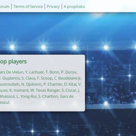
orum
Terms of Service
Privacy
A propósito
op players
ars De Melun
,
Y. Lachuer
,
T. Bonn
,
P. Durov
,
. Duplantis
,
S. Claus
,
F. Scoop
,
C. Baudelaire Jr
,
uoicoubeh
,
N. Djokovic
,
P. Chartier
,
D. Kitai
,
V.
epes
,
K. Hamard
,
W. Texas Ranger
,
S. Ciscar
,
J.
éhaisscé
,
L. Yong-Rui
,
S. Charlton
,
Gars de
esoul
.