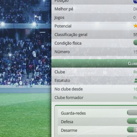
Posição
Melhor pé
Di
Jogos
0
Potencial
Classificação geral
5
Condição física
Número
1
Club
Clube
R
Estatuto
No clube desde
16
Clube formador
R
Guarda-redes
Defesa
Desarme