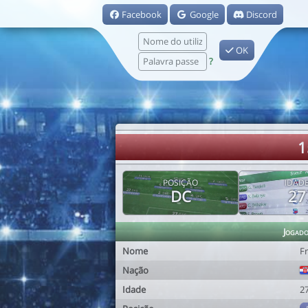
Facebook
Google
Discord
OK
?
1
POSIÇÃO
IDAD
DC
27
Jogad
Nome
Fr
Nação
Idade
2