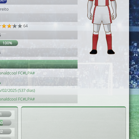
DC
reito
64
5
100%
5
e
onaldcool FC#LPA#
/02/2025 (537 dias)
onaldcool FC#LPA#
1
60
32