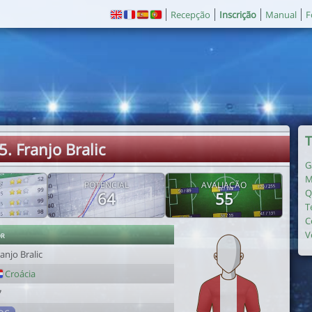
Recepção
Inscrição
Manual
F
T
5. Franjo Bralic
G
M
E
POTENCIAL
AVALIAÇÃO
Q
64
55
T
C
or
V
anjo Bralic
Croácia
7