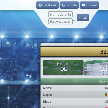
Facebook
Google
Discord
OK
?
32.
POSIÇÃO
IDAD
DL
33
Jogad
Nome
R
Nação
Idade
3