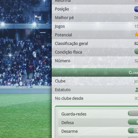
Reforma
3
Posição
Melhor pé
Di
Jogos
1
Potencial
Classificação geral
8
Condição física
Número
3
Club
Clube
Jo
Estatuto
No clube desde
30
Guarda-redes
Defesa
Desarme