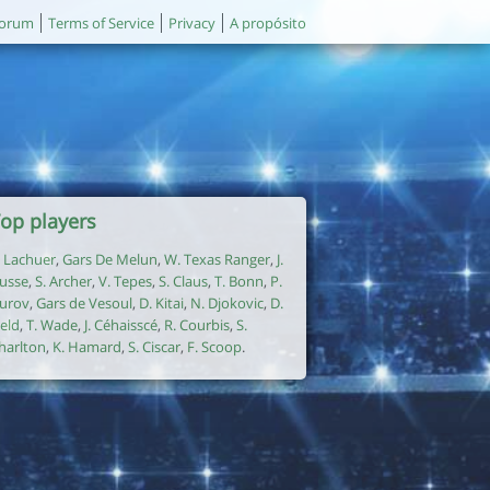
orum
Terms of Service
Privacy
A propósito
op players
. Lachuer
,
Gars De Melun
,
W. Texas Ranger
,
J.
usse
,
S. Archer
,
V. Tepes
,
S. Claus
,
T. Bonn
,
P.
urov
,
Gars de Vesoul
,
D. Kitai
,
N. Djokovic
,
D.
ield
,
T. Wade
,
J. Céhaisscé
,
R. Courbis
,
S.
harlton
,
K. Hamard
,
S. Ciscar
,
F. Scoop
.