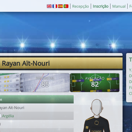
Recepção
Inscrição
Manual
F
T
 Rayan Aït-Nouri
Y
D
E
POTENCIAL
AVALIAÇÃO
D
85
82
F
C
or
ayan Aït-Nouri
Argélia
3