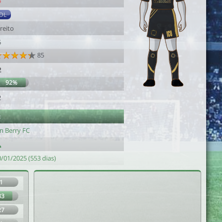
5
DL
reito
5
85
2
92%
2
e
n Berry FC
/01/2025 (553 dias)
1
83
27