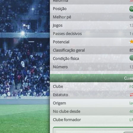
Reforma
3
Posição
Melhor pé
Di
Jogos
1
Passes decisivos
1
Potencial
Classificação geral
8
Condição física
Número
1
Club
Clube
F
Estatuto
Origem
l
No clube desde
46
Clube formador
L