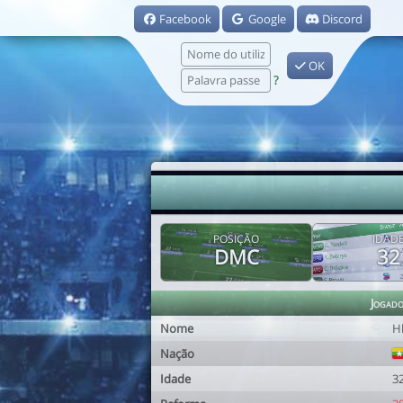
Facebook
Google
Discord
OK
?
POSIÇÃO
IDAD
DMC
32
Jogad
Nome
H
Nação
Idade
3