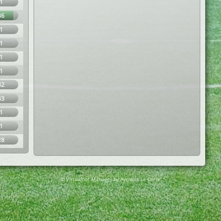
1
86
1
1
1
1
42
43
1
1
28
© Virtuafoot Manager by Aymeric Le Corre