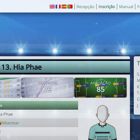
Recepção
Inscrição
Manual
F
T
13. Hla Phae
S
M
E
POTENCIAL
AVALIAÇÃO
K
79
85
T
C
or
J
la Phae
Mianmar
2