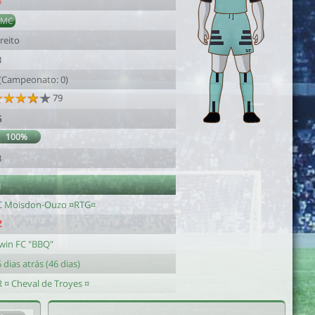
8
DMC
reito
3
 (Campeonato: 0)
79
5
100%
3
e
C Moisdon-Ouzo ¤RTG¤
awin FC "BBQ"
 dias atrás (46 dias)
R ¤ Cheval de Troyes ¤