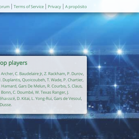
orum
Terms of Service
Privacy
A propósito
op players
. Archer
,
C. Baudelaire Jr
,
Z. Rackham
,
P. Durov
,
. Duplantis
,
Quoicoubeh
,
T. Wade
,
P. Chartier
,
. Hamard
,
Gars De Melun
,
R. Courbis
,
S. Claus
,
. Bonn
,
C. Doumbé
,
W. Texas Ranger
,
J.
éhaisscé
,
D. Kitai
,
L. Yong-Rui
,
Gars de Vesoul
,
. Dusse
.