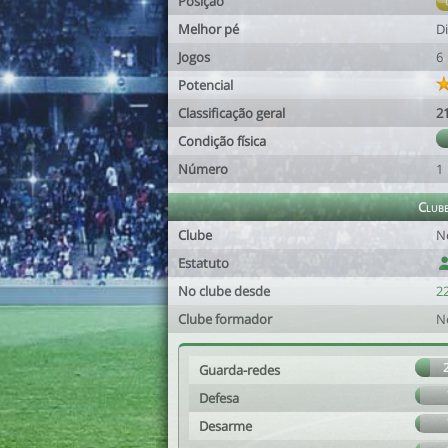
Posição
Melhor pé
Di
Jogos
6
Potencial
Classificação geral
2
Condição física
Número
1
Club
Clube
N
Estatuto
No clube desde
22
Clube formador
N
Guarda-redes
Defesa
Desarme