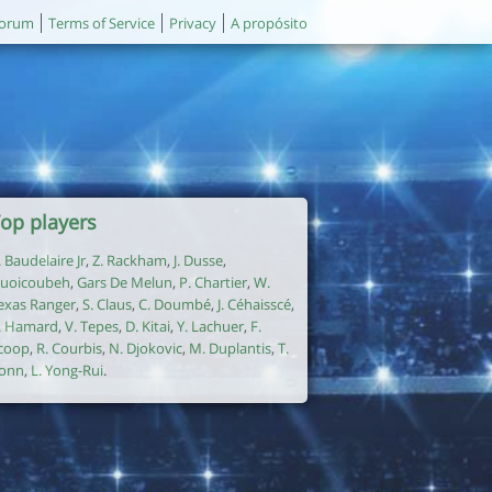
orum
Terms of Service
Privacy
A propósito
op players
. Baudelaire Jr
,
Z. Rackham
,
J. Dusse
,
uoicoubeh
,
Gars De Melun
,
P. Chartier
,
W.
exas Ranger
,
S. Claus
,
C. Doumbé
,
J. Céhaisscé
,
. Hamard
,
V. Tepes
,
D. Kitai
,
Y. Lachuer
,
F.
coop
,
R. Courbis
,
N. Djokovic
,
M. Duplantis
,
T.
onn
,
L. Yong-Rui
.