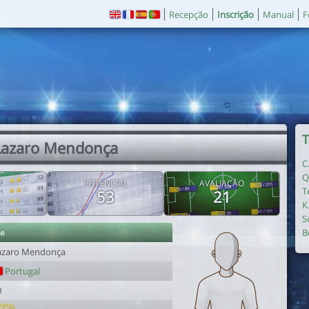
Recepção
Inscrição
Manual
F
T
Lazaro Mendonça
C
Q
E
POTENCIAL
AVALIAÇÃO
T
53
21
K
S
or
B
azaro Mendonça
Portugal
0