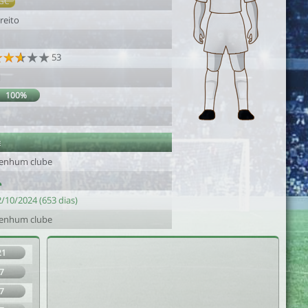
GC
reito
53
1
100%
e
enhum clube
/10/2024 (653 dias)
enhum clube
21
7
7