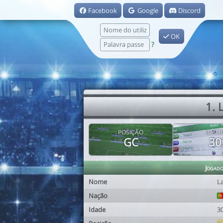
Facebook
Google
Discord
OK
?
1. 
POSIÇÃO
IDAD
GC
30
Jogad
Nome
L
Nação
Idade
3