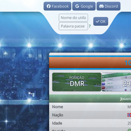
Facebook
Google
Discord
OK
?
10
POSIÇÃO
IDAD
DMR
29
Jogad
Nome
M
Nação
Idade
2