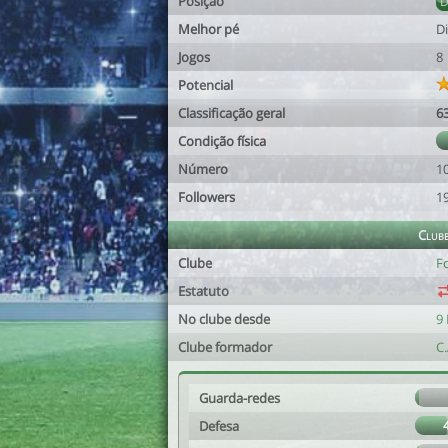
Posição
Melhor pé
Di
Jogos
8
Potencial
Classificação geral
6
Condição física
Número
1
Followers
1
Club
Clube
F
Estatuto
No clube desde
9 
Clube formador
C.
Guarda-redes
Defesa