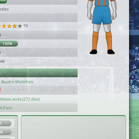
DMR
reito
79
3
100%
0
94k
e
c Bayern Munchen
Meses atrás (272 dias)
A.Paris
1
46