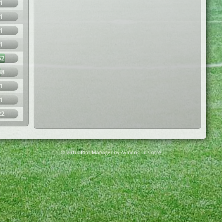
1
1
1
1
62
48
1
1
22
© Virtuafoot Manager by Aymeric Le Corre