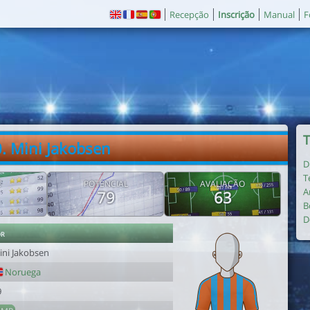
Recepção
Inscrição
Manual
F
T
. Mini Jakobsen
D
T
E
POTENCIAL
AVALIAÇÃO
A
79
63
B
D
or
ini Jakobsen
Noruega
9