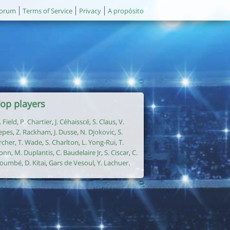
orum
Terms of Service
Privacy
A propósito
op players
. Field
,
P. Chartier
,
J. Céhaisscé
,
S. Claus
,
V.
epes
,
Z. Rackham
,
J. Dusse
,
N. Djokovic
,
S.
rcher
,
T. Wade
,
S. Charlton
,
L. Yong-Rui
,
T.
onn
,
M. Duplantis
,
C. Baudelaire Jr
,
S. Ciscar
,
C.
oumbé
,
D. Kitai
,
Gars de Vesoul
,
Y. Lachuer
.