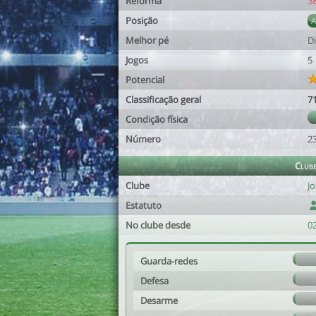
Reforma
3
Posição
Melhor pé
Di
Jogos
5
Potencial
Classificação geral
7
Condição física
Número
2
Club
Clube
Jo
Estatuto
No clube desde
02
Guarda-redes
Defesa
Desarme