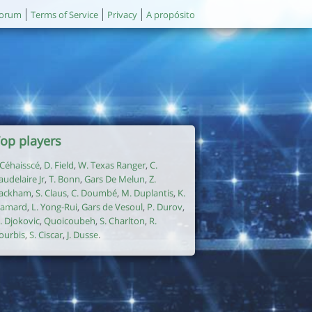
orum
Terms of Service
Privacy
A propósito
op players
. Céhaisscé
,
D. Field
,
W. Texas Ranger
,
C.
audelaire Jr
,
T. Bonn
,
Gars De Melun
,
Z.
ackham
,
S. Claus
,
C. Doumbé
,
M. Duplantis
,
K.
amard
,
L. Yong-Rui
,
Gars de Vesoul
,
P. Durov
,
. Djokovic
,
Quoicoubeh
,
S. Charlton
,
R.
ourbis
,
S. Ciscar
,
J. Dusse
.