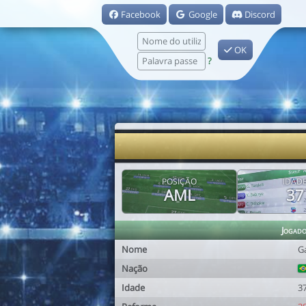
Facebook
Google
Discord
OK
?
POSIÇÃO
IDAD
AML
37
Jogad
Nome
G
Nação
Idade
3