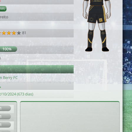
8
AML
reito
81
1
100%
3
e
n Berry FC
/10/2024 (673 dias)
1
1
1