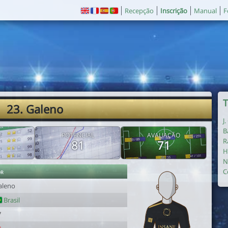
Recepção
Inscrição
Manual
F
T
23. Galeno
J
B
E
POTENCIAL
AVALIAÇÃO
R
81
71
H
N
or
C
aleno
Brasil
7