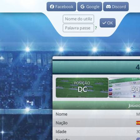
Facebook
Google
Discord
OK
?
4
POSIÇÃO
IDAD
DC
30
Jogad
Nome
M
Nação
Idade
3