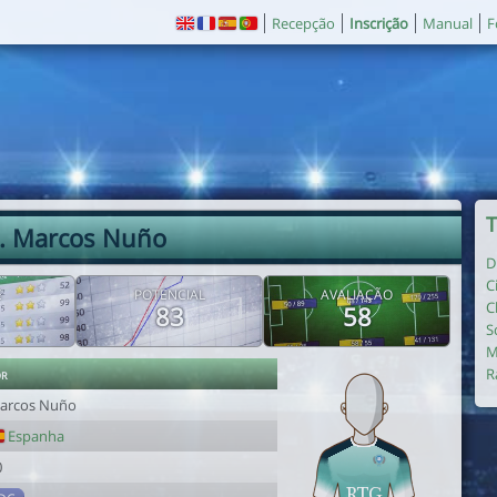
Recepção
Inscrição
Manual
F
T
. Marcos Nuño
D
C
E
POTENCIAL
AVALIAÇÃO
C
83
58
S
M
or
R
arcos Nuño
Espanha
0