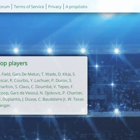
orum
Terms of Service
Privacy
A propósito
op players
. Field
,
Gars De Melun
,
T. Wade
,
D. Kitai
,
S.
iscar
,
R. Courbis
,
Y. Lachuer
,
P. Durov
,
S.
harlton
,
S. Claus
,
C. Doumbé
,
V. Tepes
,
F.
coop
,
Gars de Vesoul
,
N. Djokovic
,
P. Chartier
,
. Duplantis
,
J. Dusse
,
C. Baudelaire Jr
,
W. Texas
anger
.