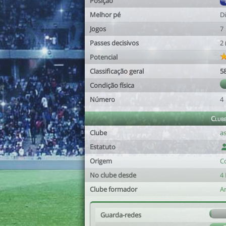
Posição
Melhor pé
Di
Jogos
7
Passes decisivos
2
Potencial
Classificação geral
5
Condição física
Número
4
Club
Clube
a
Estatuto
Origem
C
No clube desde
4 
Clube formador
A
Guarda-redes