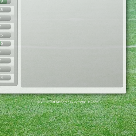
79
35
1
1
25
50
1
1
1
14
© Virtuafoot Manager by Aymeric Le Corre