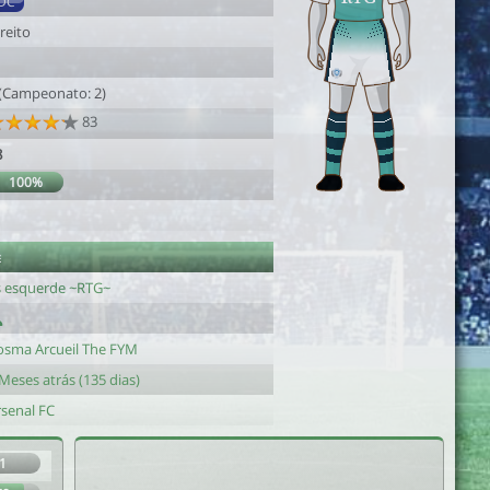
DC
reito
 (Campeonato: 2)
83
8
100%
e
s esquerde ~RTG~
osma Arcueil The FYM
Meses atrás (135 dias)
rsenal FC
1