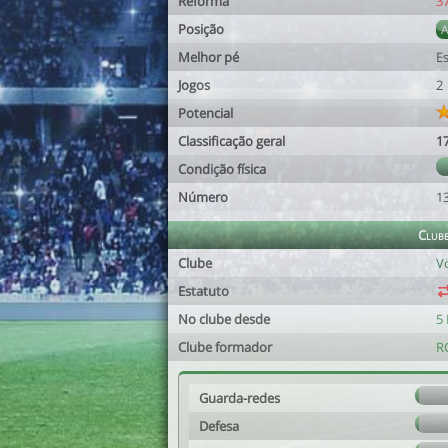
Reforma
3
Posição
Melhor pé
E
Jogos
2
Potencial
Classificação geral
1
Condição física
Número
1
Club
Clube
V
Estatuto
No clube desde
5 
Clube formador
R
Guarda-redes
Defesa