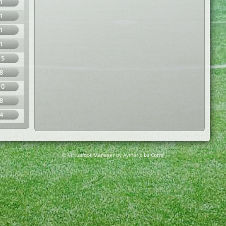
1
1
1
1
15
8
10
8
4
© Virtuafoot Manager by Aymeric Le Corre