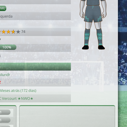
7
AML
squerda
74
7
100%
3
e
ölundr
Meses atrás (172 dias)
C Vercourt ★NWO★
1
1