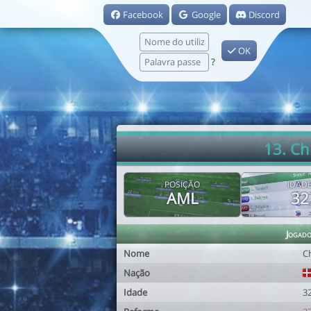
Facebook
Google
Discord
OK
?
13. Ch
POSIÇÃO
IDAD
AML
32
Jogad
Nome
C
Nação
Idade
3