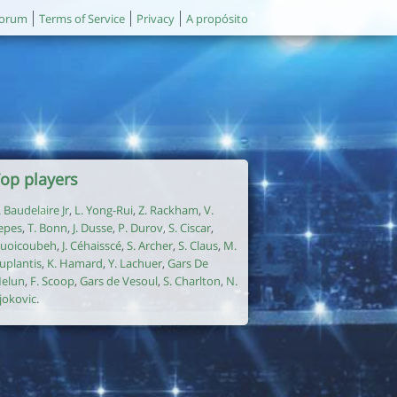
orum
Terms of Service
Privacy
A propósito
op players
. Baudelaire Jr
,
L. Yong-Rui
,
Z. Rackham
,
V.
epes
,
T. Bonn
,
J. Dusse
,
P. Durov
,
S. Ciscar
,
uoicoubeh
,
J. Céhaisscé
,
S. Archer
,
S. Claus
,
M.
uplantis
,
K. Hamard
,
Y. Lachuer
,
Gars De
elun
,
F. Scoop
,
Gars de Vesoul
,
S. Charlton
,
N.
jokovic
.