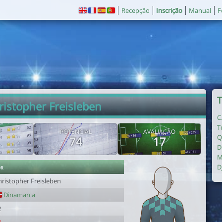
Recepção
Inscrição
Manual
F
T
ristopher Freisleben
C
T
E
POTENCIAL
AVALIAÇÃO
Q
74
17
D
M
or
D
hristopher Freisleben
Dinamarca
2