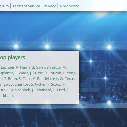
orum
Terms of Service
Privacy
A propósito
op players
. Lachuer
,
K. Hamard
,
Gars de Vesoul
,
M.
uplantis
,
T. Wade
,
J. Dusse
,
R. Courbis
,
L. Yong-
ui
,
T. Bonn
,
S. Claus
,
C. Baudelaire Jr
,
W. Texas
anger
,
S. Charlton
,
S. Archer
,
F. Scoop
,
P.
urov
,
Quoicoubeh
,
J. Céhaisscé
,
D. Field
,
Z.
ackham
.