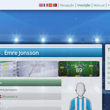
Recepção
Inscrição
Manual
F
T
1. Emre Jonsson
Y
D
E
POTENCIAL
AVALIAÇÃO
R
85
89
R
D
or
R
mre Jonsson
Dinamarca
3