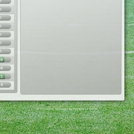
1
1
1
1
1
1
1
69
48
72
19
© Virtuafoot Manager by Aymeric Le Corre