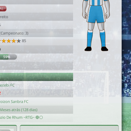
7
AL
reito
6
 (Campeonato: 3)
85
9
59%
1
e
astebi FC
roizon Sanbra FC
Meses atrás (128 dias)
azio De Rhum ~RTG~ 🔵⚪️