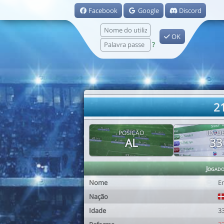
Facebook
Google
Discord
OK
?
2
POSIÇÃO
IDAD
AL
33
Jogad
Nome
E
Nação
Idade
3