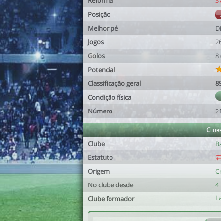
Reforma
3
Posição
Melhor pé
Di
Jogos
2
Golos
8
Potencial
Classificação geral
8
Condição física
Número
2
Club
Clube
B
Estatuto
Origem
C
No clube desde
4 
L
Clube formador