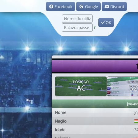
Facebook
Google
Discord
OK
?
POSIÇÃO
IDAD
AC
32
Jogad
Nome
Jó
Nação
Idade
3