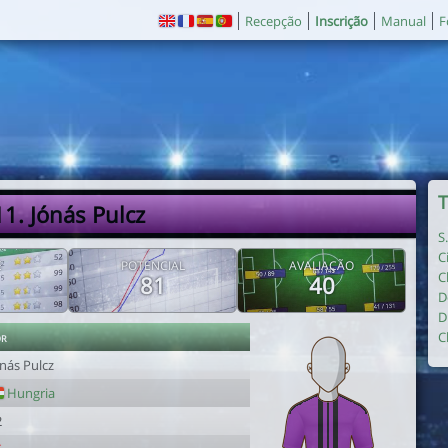
Recepção
Inscrição
Manual
F
T
11. Jónás Pulcz
S
C
E
POTENCIAL
AVALIAÇÃO
C
81
40
D
D
or
C
nás Pulcz
Hungria
2