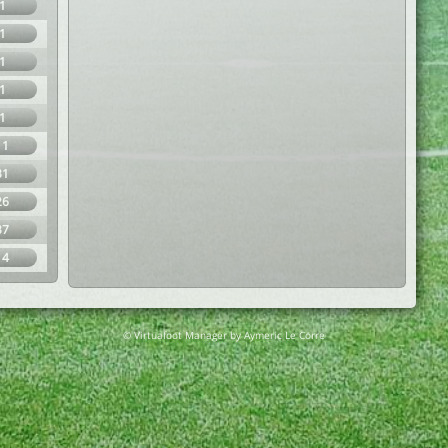
1
1
1
1
1
11
31
26
37
14
© Virtuafoot Manager by Aymeric Le Corre