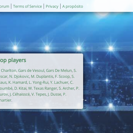
orum
Terms of Service
Privacy
A propósito
op players
. Charlton
,
Gars de Vesoul
,
Gars De Melun
,
S.
iscar
,
N. Djokovic
,
M. Duplantis
,
F. Scoop
,
S.
laus
,
K. Hamard
,
L. Yong-Rui
,
Y. Lachuer
,
C.
oumbé
,
D. Kitai
,
W. Texas Ranger
,
S. Archer
,
P.
urov
,
J. Céhaisscé
,
V. Tepes
,
J. Dusse
,
P.
hartier
.