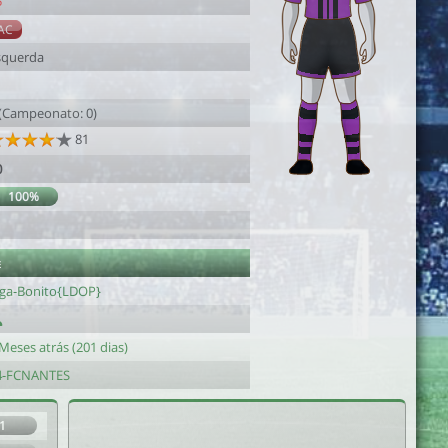
5
AC
squerda
 (Campeonato: 0)
81
0
100%
1
e
oga-Bonito{LDOP}
Meses atrás (201 dias)
4-FCNANTES
1