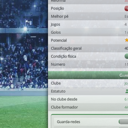
Reforma
3
Posição
Melhor pé
E
Jogos
4
Golos
1
Potencial
Classificação geral
4
Condição física
Número
1
Club
Clube
J
Estatuto
No clube desde
6 
Clube formador
4
Guarda-redes