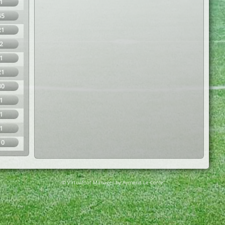
1
45
21
2
1
21
30
1
1
1
10
© Virtuafoot Manager by Aymeric Le Corre