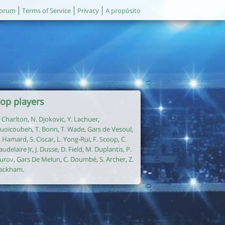
orum
Terms of Service
Privacy
A propósito
op players
. Charlton
,
N. Djokovic
,
Y. Lachuer
,
uoicoubeh
,
T. Bonn
,
T. Wade
,
Gars de Vesoul
,
. Hamard
,
S. Ciscar
,
L. Yong-Rui
,
F. Scoop
,
C.
audelaire Jr
,
J. Dusse
,
D. Field
,
M. Duplantis
,
P.
urov
,
Gars De Melun
,
C. Doumbé
,
S. Archer
,
Z.
ackham
.