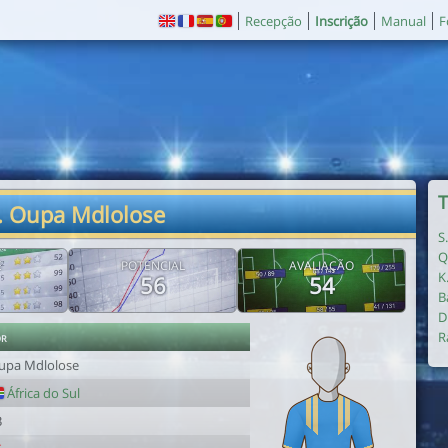
Recepção
Inscrição
Manual
F
T
. Oupa Mdlolose
S
Q
E
POTENCIAL
AVALIAÇÃO
K
56
54
B
D
or
R
upa Mdlolose
África do Sul
3