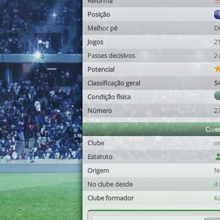
Reforma
3
Posição
Melhor pé
Di
Jogos
2
Passes decisivos
2
Potencial
Classificação geral
5
Condição física
Número
2
Club
Clube
m
Estatuto
Origem
N
No clube desde
4 
Clube formador
Ka