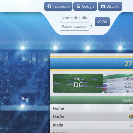
Facebook
Google
Discord
OK
?
27
POSIÇÃO
IDAD
DC
33
Jogad
Nome
O
Nação
Idade
3