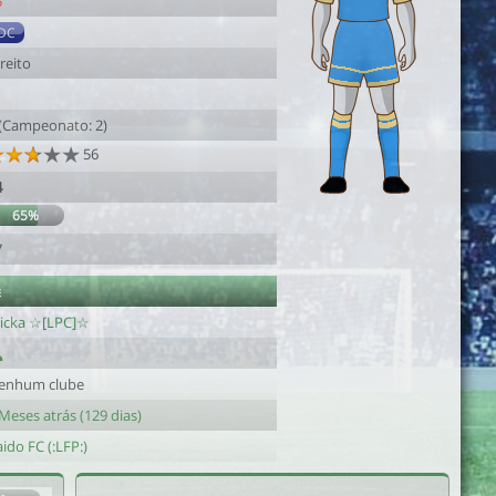
5
DC
reito
1
 (Campeonato: 2)
56
4
65%
7
e
icka ☆[LPC]☆
enhum clube
Meses atrás (129 dias)
ido FC (:LFP:)