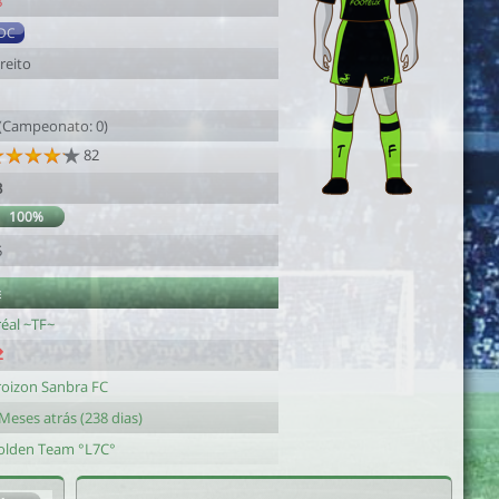
8
DC
reito
 (Campeonato: 0)
82
3
100%
5
e
réal ~TF~
roizon Sanbra FC
Meses atrás (238 dias)
olden Team °L7C°