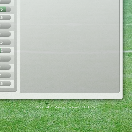
1
76
26
1
1
25
52
1
1
1
26
© Virtuafoot Manager by Aymeric Le Corre