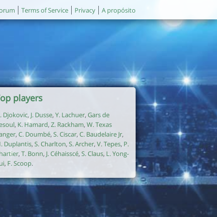
orum
Terms of Service
Privacy
A propósito
op players
. Djokovic
,
J. Dusse
,
Y. Lachuer
,
Gars de
esoul
,
K. Hamard
,
Z. Rackham
,
W. Texas
anger
,
C. Doumbé
,
S. Ciscar
,
C. Baudelaire Jr
,
. Duplantis
,
S. Charlton
,
S. Archer
,
V. Tepes
,
P.
hartier
,
T. Bonn
,
J. Céhaisscé
,
S. Claus
,
L. Yong-
ui
,
F. Scoop
.