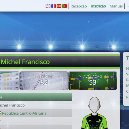
Recepção
Inscrição
Manual
F
T
 Michel Francisco
N
V
E
POTENCIAL
AVALIAÇÃO
R
82
53
M
C
or
R
ichel Francisco
República Centro-Africana
7