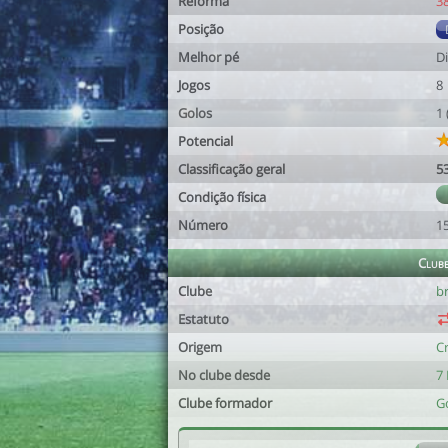
Reforma
3
Posição
Melhor pé
Di
Jogos
8
Golos
1
Potencial
Classificação geral
5
Condição física
Número
1
Club
Clube
b
Estatuto
Origem
C
No clube desde
7 
Clube formador
G