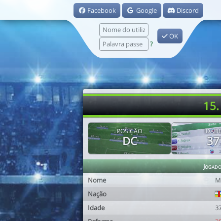
Facebook
Google
Discord
OK
?
15.
POSIÇÃO
IDAD
DC
37
Jogad
Nome
M
Nação
Idade
3