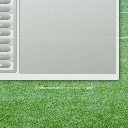
10
12
1
8
1
1
13
1
4
© Virtuafoot Manager by Aymeric Le Corre