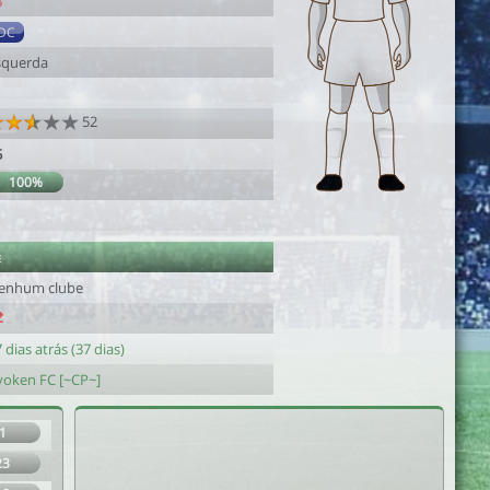
8
DC
squerda
52
5
100%
e
enhum clube
 dias atrás (37 dias)
yoken FC [~CP~]
1
23