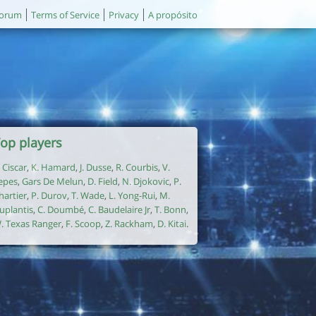
orum
Terms of Service
Privacy
A propósito
op players
. Ciscar
,
K. Hamard
,
J. Dusse
,
R. Courbis
,
V.
epes
,
Gars De Melun
,
D. Field
,
N. Djokovic
,
P.
hartier
,
P. Durov
,
T. Wade
,
L. Yong-Rui
,
M.
uplantis
,
C. Doumbé
,
C. Baudelaire Jr
,
T. Bonn
,
. Texas Ranger
,
F. Scoop
,
Z. Rackham
,
D. Kitai
.