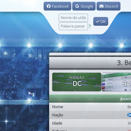
Facebook
Google
Discord
OK
?
3. B
POSIÇÃO
IDAD
DC
34
Jogad
Nome
B
Nação
Idade
3