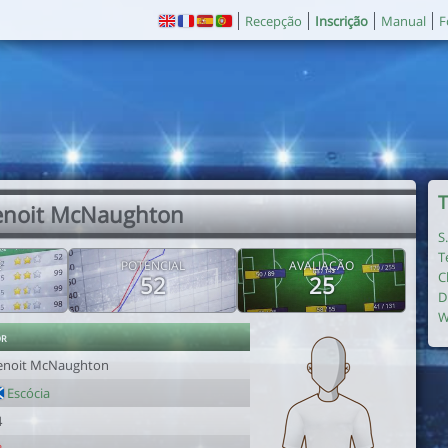
Recepção
Inscrição
Manual
F
T
enoit McNaughton
S
T
E
POTENCIAL
AVALIAÇÃO
C
52
25
D
W
or
enoit McNaughton
Escócia
4