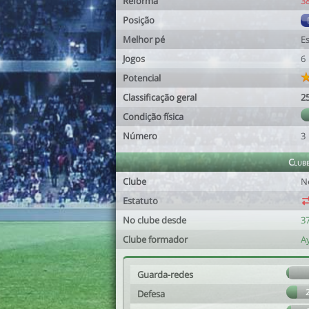
Reforma
3
Posição
Melhor pé
E
Jogos
6
Potencial
Classificação geral
2
Condição física
Número
3
Club
Clube
N
Estatuto
No clube desde
37
Clube formador
A
Guarda-redes
Defesa