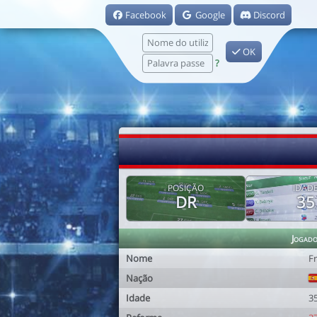
Facebook
Google
Discord
OK
?
POSIÇÃO
IDAD
DR
35
Jogad
Nome
F
Nação
Idade
3