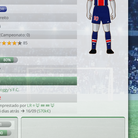
7
DR
reito
4
 (Campeonato: 0)
85
1
80%
7
e
oggy's F.C.
mprestado por
LR ¤ 🦊 💤 💤 🦊
 dias atrás
16/09 (
570k€
)
1
80