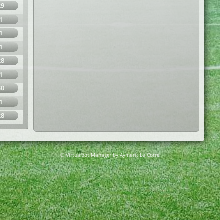
29
1
1
1
28
1
30
1
28
© Virtuafoot Manager by Aymeric Le Corre