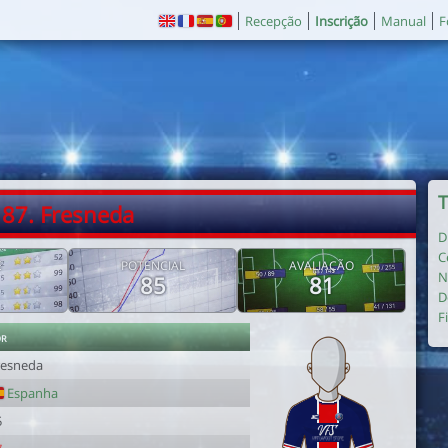
Recepção
Inscrição
Manual
F
T
87. Fresneda
D
C
E
POTENCIAL
AVALIAÇÃO
N
85
81
D
F
or
resneda
Espanha
5