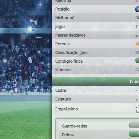
Reforma
3
Posição
Melhor pé
Di
Jogos
1
Passes decisivos
2
Potencial
Classificação geral
8
Condição física
Número
8
Club
Clube
Fr
Estatuto
E
Empréstimo
14
Guarda-redes
Defesa