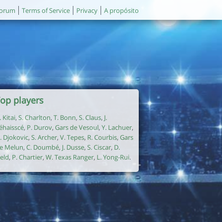
orum
Terms of Service
Privacy
A propósito
op players
. Kitai
,
S. Charlton
,
T. Bonn
,
S. Claus
,
J.
éhaisscé
,
P. Durov
,
Gars de Vesoul
,
Y. Lachuer
,
. Djokovic
,
S. Archer
,
V. Tepes
,
R. Courbis
,
Gars
e Melun
,
C. Doumbé
,
J. Dusse
,
S. Ciscar
,
D.
ield
,
P. Chartier
,
W. Texas Ranger
,
L. Yong-Rui
.