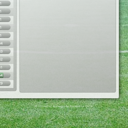
1
1
1
1
1
34
33
32
31
64
29
© Virtuafoot Manager by Aymeric Le Corre