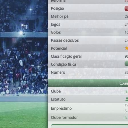
Reforma
3
Posição
Melhor pé
Di
Jogos
2
Golos
1
Passes decisivos
2
Potencial
Classificação geral
9
Condição física
Número
3
Club
Clube
Ja
Estatuto
E
Empréstimo
5 
Clube formador
fc