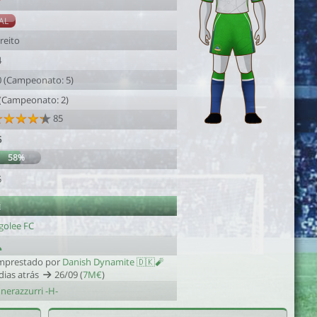
7
AL
reito
4
0 (Campeonato: 5)
 (Campeonato: 2)
85
5
58%
5
e
golee FC
mprestado por
Danish Dynamite 🇩🇰🧨
dias atrás
26/09 (
7M€
)
 nerazzurri -H-