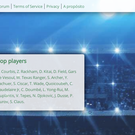
orum
Terms of Service
Privacy
A propósito
op players
. Courbis
,
Z. Rackham
,
D. Kitai
,
D. Field
,
Gars
e Vesoul
,
W. Texas Ranger
,
S. Archer
,
Y.
achuer
,
S. Ciscar
,
T. Wade
,
Quoicoubeh
,
C.
audelaire Jr
,
C. Doumbé
,
L. Yong-Rui
,
M.
uplantis
,
V. Tepes
,
N. Djokovic
,
J. Dusse
,
P.
urov
,
S. Claus
.