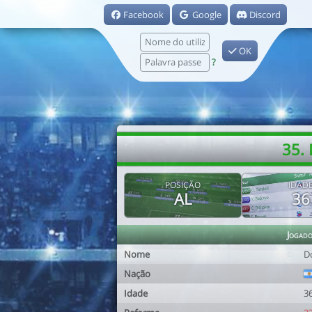
Facebook
Google
Discord
OK
?
35.
POSIÇÃO
IDAD
AL
36
Jogad
Nome
D
Nação
Idade
3