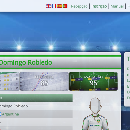
Recepção
Inscrição
Manual
F
T
 Domingo Robledo
R
d
E
POTENCIAL
AVALIAÇÃO
L
85
95
B
D
or
D
omingo Robledo
Argentina
6