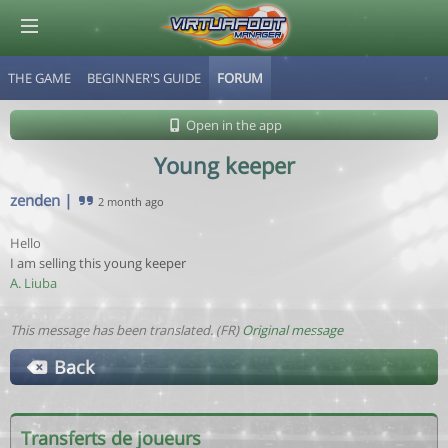
THE GAME
BEGINNER'S GUIDE
FORUM
© Virtuafoot Manager by Aymeric Le Corre 202608071038
Open in the app
Young keeper
zenden
|
2 month ago
Hello
I am selling this young keeper
A. Liuba
This message has been translated. (FR)
Original message
Back
Transferts de joueurs