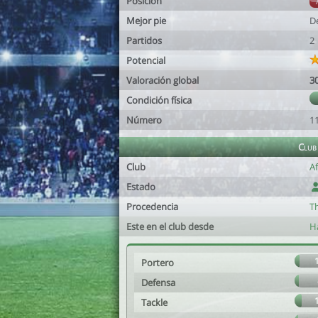
Posición
Mejor pie
D
Partidos
2
Potencial
Valoración global
3
Condición física
Número
1
Club
Club
A
Estado
Procedencia
Th
Este en el club desde
H
Portero
Defensa
Tackle