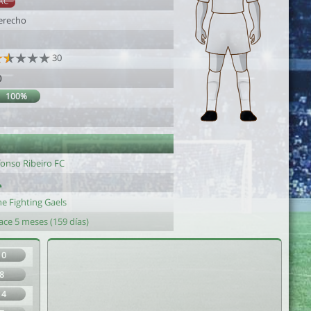
AC
erecho
30
0
100%
1
fonso Ribeiro FC
e Fighting Gaels
ace 5 meses (159 días)
10
8
14