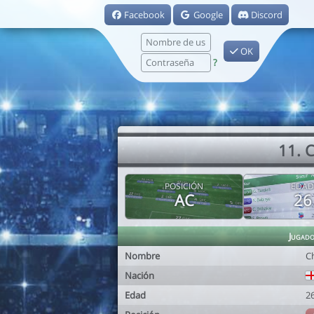
Facebook
Google
Discord
OK
?
11. 
POSICIÓN
EDAD
AC
26
Jugad
Nombre
C
Nación
Edad
2