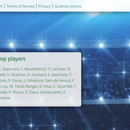
um
Terms of Service
Privacy
Quiénes somos
op players
. Duplantis
,
C. Baudelaire Jr
,
Y. Lachuer
,
D.
ield
,
S. Charlton
,
K. Hamard
,
Z. Rackham
,
T.
onn
,
S. Ciscar
,
J. Céhaisscé
,
Gars de Vesoul
,
F.
coop
,
W. Texas Ranger
,
D. Kitai
,
C. Doumbé
,
T.
ade
,
P. Durov
,
S. Claus
,
Quoicoubeh
,
P.
hartier
.