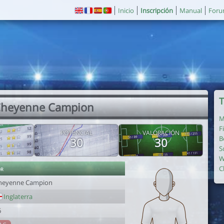
Inicio
Inscripción
Manual
For
T
Cheyenne Campion
M
F
POTENCIAL
VALORACIÓN
B
30
30
S
W
or
C
heyenne Campion
Inglaterra
6