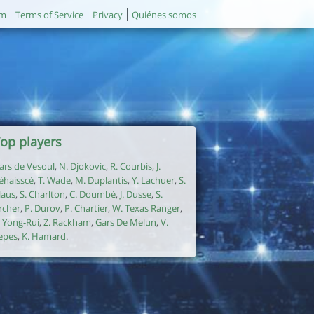
um
Terms of Service
Privacy
Quiénes somos
op players
ars de Vesoul
,
N. Djokovic
,
R. Courbis
,
J.
éhaisscé
,
T. Wade
,
M. Duplantis
,
Y. Lachuer
,
S.
laus
,
S. Charlton
,
C. Doumbé
,
J. Dusse
,
S.
rcher
,
P. Durov
,
P. Chartier
,
W. Texas Ranger
,
. Yong-Rui
,
Z. Rackham
,
Gars De Melun
,
V.
epes
,
K. Hamard
.