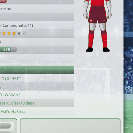
SAC
erecho
7
5 (Campeonato: 11)
79
4
68%
1
a Nati °hVs°
FU-WAKANE
ce 43 días (43 días)
!MaYo HaRiSsa
1