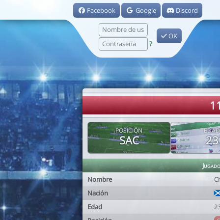
Facebook
Google
Discord
OK
?
1
POSICIÓN
EDAD
SAC
23
Jugad
Nombre
C
Nación
Edad
2