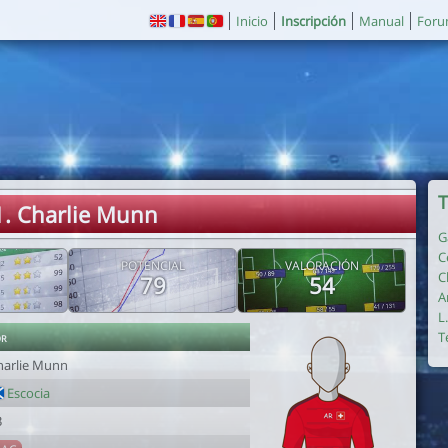
Inicio
Inscripción
Manual
For
T
1. Charlie Munn
G
C
POTENCIAL
VALORACIÓN
C
79
54
A
L
or
T
harlie Munn
Escocia
3