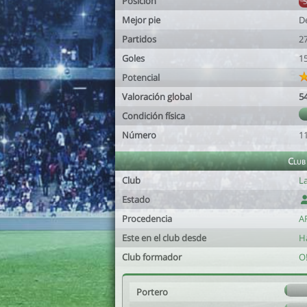
Posición
Mejor pie
D
Partidos
2
Goles
1
Potencial
Valoración global
5
Condición física
Número
1
Club
Club
L
Estado
Procedencia
A
Este en el club desde
Ha
Club formador
O
Portero