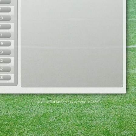
1
1
20
1
11
19
29
32
42
23
© Virtuafoot Manager by Aymeric Le Corre