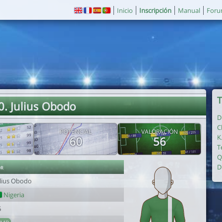
Inicio
Inscripción
Manual
For
T
0. Julius Obodo
D
C
POTENCIAL
VALORACIÓN
K
60
56
T
Q
or
D
ulius Obodo
Nigeria
5