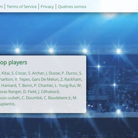
um
Terms of Service
Privacy
Quiénes somos
op players
. Kitai
,
S. Ciscar
,
S. Archer
,
J. Dusse
,
P. Durov
,
S.
harlton
,
V. Tepes
,
Gars De Melun
,
Z. Rackham
,
. Hamard
,
T. Bonn
,
P. Chartier
,
L. Yong-Rui
,
W.
exas Ranger
,
D. Field
,
J. Céhaisscé
,
uoicoubeh
,
C. Doumbé
,
C. Baudelaire Jr
,
M.
uplantis
.