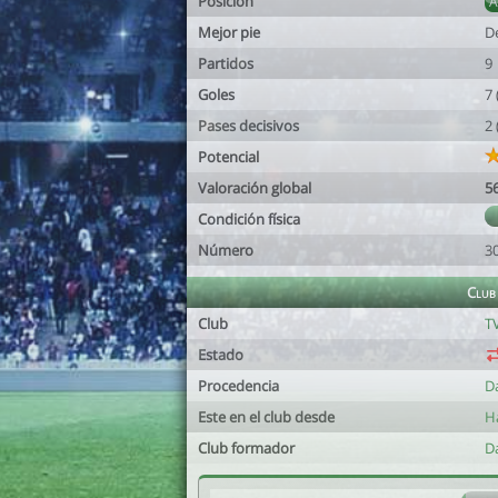
Posición
Mejor pie
D
Partidos
9
Goles
7
Pases decisivos
2
Potencial
Valoración global
5
Condición física
Número
3
Club
Club
TV
Estado
Procedencia
D
Este en el club desde
H
Club formador
D