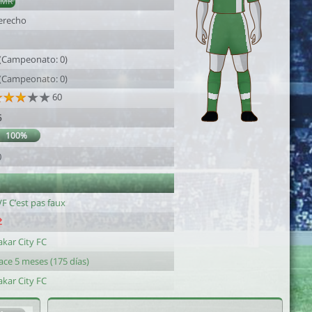
AMR
erecho
 (Campeonato: 0)
 (Campeonato: 0)
60
6
100%
0
F C’est pas faux
akar City FC
ace 5 meses (175 días)
akar City FC