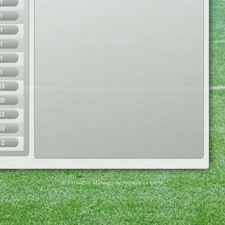
1
1
1
1
1
1
33
20
42
33
12
© Virtuafoot Manager by Aymeric Le Corre