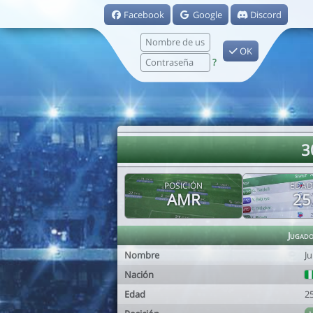
Facebook
Google
Discord
OK
?
3
POSICIÓN
EDAD
AMR
25
Jugad
Nombre
J
Nación
Edad
2