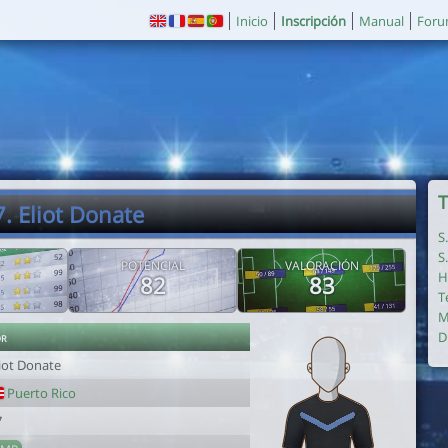
Inicio
Inscripción
Manual
For
T
7. Eliot Donate
S
S
POTENCIAL
VALORACIÓN
H
82
83
T
M
or
D
liot Donate
Puerto Rico
7