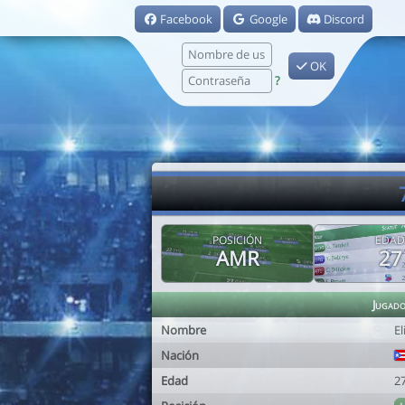
Facebook
Google
Discord
OK
?
POSICIÓN
EDAD
AMR
27
Jugad
Nombre
E
Nación
Edad
2