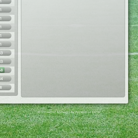
1
1
1
1
1
1
33
33
68
34
8
© Virtuafoot Manager by Aymeric Le Corre