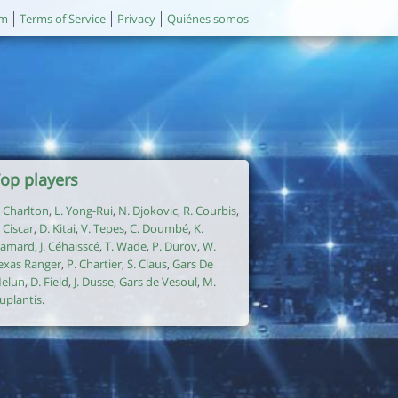
um
Terms of Service
Privacy
Quiénes somos
op players
. Charlton
,
L. Yong-Rui
,
N. Djokovic
,
R. Courbis
,
. Ciscar
,
D. Kitai
,
V. Tepes
,
C. Doumbé
,
K.
amard
,
J. Céhaisscé
,
T. Wade
,
P. Durov
,
W.
exas Ranger
,
P. Chartier
,
S. Claus
,
Gars De
elun
,
D. Field
,
J. Dusse
,
Gars de Vesoul
,
M.
uplantis
.