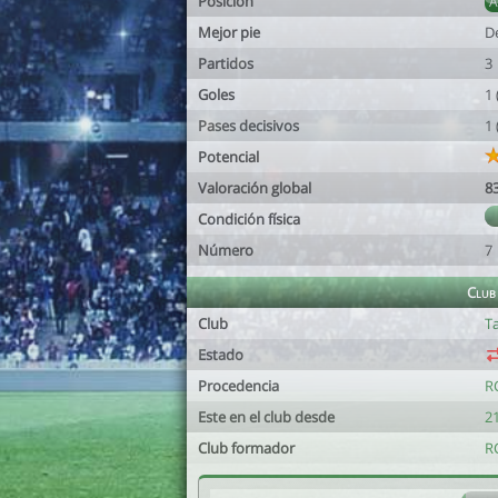
Posición
Mejor pie
D
Partidos
3
Goles
1
Pases decisivos
1
Potencial
Valoración global
8
Condición física
Número
7
Club
Club
Ta
Estado
Procedencia
R
Este en el club desde
21
Club formador
R