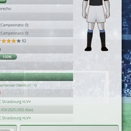
AMR
erecho
 (Campeonato: 0)
 (Campeonato: 0)
82
3
100%
smanian Devils (='.'=)
C Strasbourg ¤LV¤
/03/2025 (502 días)
C Strasbourg ¤LV¤