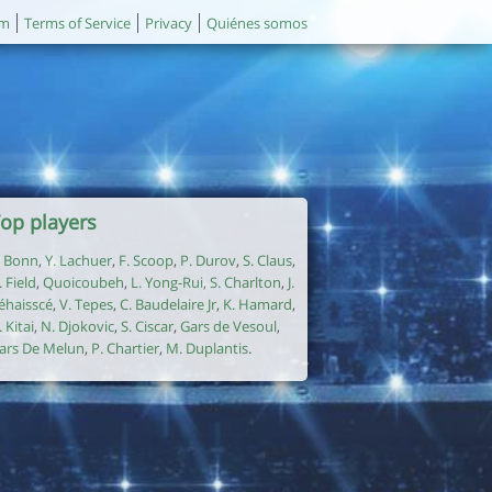
um
Terms of Service
Privacy
Quiénes somos
op players
. Bonn
,
Y. Lachuer
,
F. Scoop
,
P. Durov
,
S. Claus
,
. Field
,
Quoicoubeh
,
L. Yong-Rui
,
S. Charlton
,
J.
éhaisscé
,
V. Tepes
,
C. Baudelaire Jr
,
K. Hamard
,
. Kitai
,
N. Djokovic
,
S. Ciscar
,
Gars de Vesoul
,
ars De Melun
,
P. Chartier
,
M. Duplantis
.