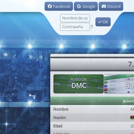
Facebook
Google
Discord
OK
?
7
POSICIÓN
EDAD
DMC
33
Jugad
Nombre
A
Nación
Edad
3