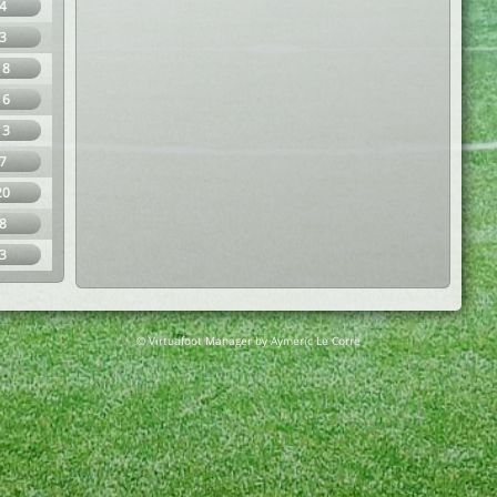
4
3
18
16
13
7
20
8
3
© Virtuafoot Manager by Aymeric Le Corre