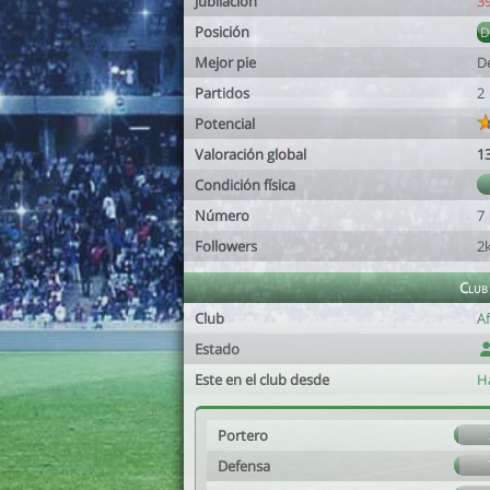
Jubilación
3
Posición
Mejor pie
D
Partidos
2
Potencial
Valoración global
1
Condición física
Número
7
Followers
2
Club
Club
A
Estado
Este en el club desde
H
Portero
Defensa