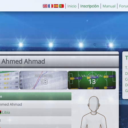
Inicio
Inscripción
Manual
For
T
. Ahmed Ahmad
T
D
POTENCIAL
VALORACIÓN
C
13
13
D
G
or
hmed Ahmad
Libia
3