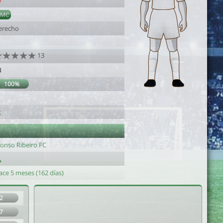
9
DMC
erecho
13
3
100%
k
fonso Ribeiro FC
ace 5 meses (162 días)
2
7