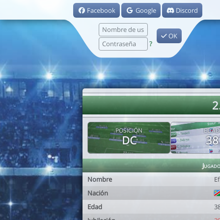
Facebook
Google
Discord
OK
?
2
POSICIÓN
EDAD
DC
38
Jugad
Nombre
E
Nación
Edad
3