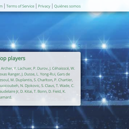
um
Terms of Service
Privacy
Quiénes somos
op players
. Archer
,
Y. Lachuer
,
P. Durov
,
J. Céhaisscé
,
W.
exas Ranger
,
J. Dusse
,
L. Yong-Rui
,
Gars de
esoul
,
M. Duplantis
,
S. Charlton
,
P. Chartier
,
uoicoubeh
,
N. Djokovic
,
S. Claus
,
T. Wade
,
C.
audelaire Jr
,
D. Kitai
,
T. Bonn
,
D. Field
,
K.
amard
.