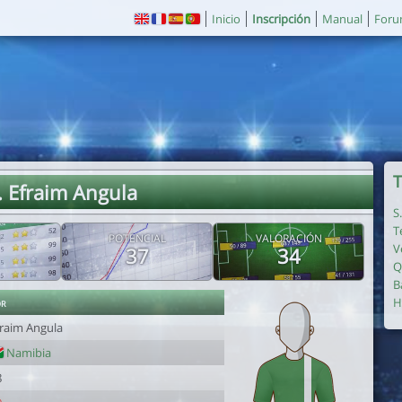
Inicio
Inscripción
Manual
For
T
. Efraim Angula
S
T
POTENCIAL
VALORACIÓN
V
37
34
Q
B
or
H
fraim Angula
Namibia
8