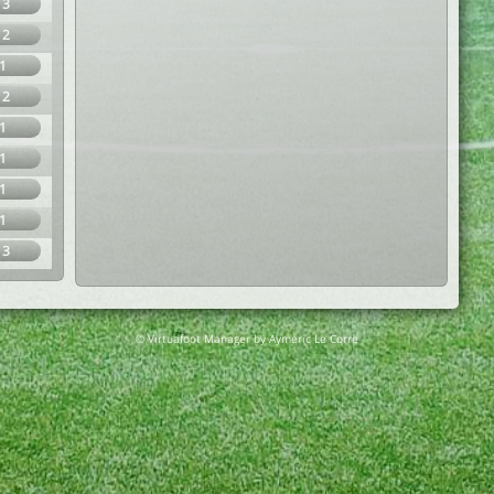
13
12
1
12
1
1
1
1
13
© Virtuafoot Manager by Aymeric Le Corre