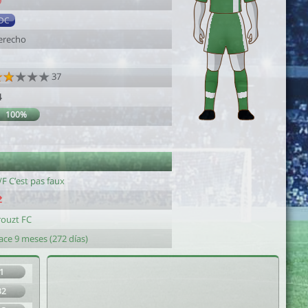
9
DC
erecho
37
4
100%
F C’est pas faux
rouzt FC
ace 9 meses (272 días)
1
32