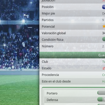
Jubilación
3
Posición
Mejor pie
D
Partidos
9
Potencial
Valoración global
3
Condición física
Número
2
Club
Club
TV
Estado
Procedencia
C
Este en el club desde
H
Portero
Defensa