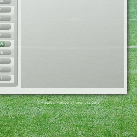
34
1
1
1
1
68
36
1
1
11
© Virtuafoot Manager by Aymeric Le Corre