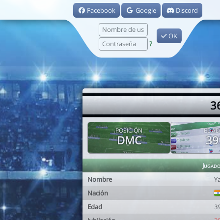
Facebook
Google
Discord
OK
?
3
POSICIÓN
EDAD
DMC
39
Jugad
Nombre
Y
Nación
Edad
3