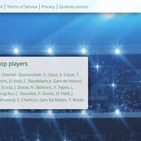
um
Terms of Service
Privacy
Quiénes somos
op players
. Chartier
,
Quoicoubeh
,
S. Claus
,
S. Ciscar
,
T.
onn
,
D. Kitai
,
C. Baudelaire Jr
,
Gars de Vesoul
,
. Scoop
,
J. Dusse
,
N. Djokovic
,
V. Tepes
,
L.
ong-Rui
,
C. Doumbé
,
P. Durov
,
D. Field
,
J.
éhaisscé
,
S. Charlton
,
Gars De Melun
,
T. Wade
.