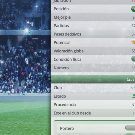
Jubilación
3
Posición
Mejor pie
I
Partidos
3
Pases decisivos
8
Potencial
Valoración global
6
Condición física
Número
3
Club
Club
vi
Estado
Procedencia
N
Este en el club desde
Ha
Portero