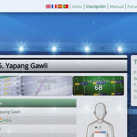
Inicio
Inscripción
Manual
For
T
6. Yapang Gawli
P
B
POTENCIAL
VALORACIÓN
F
16
68
Y
C
or
apang Gawli
India
9