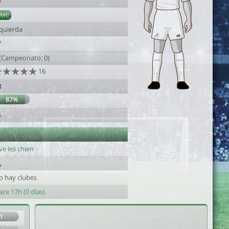
9
DMC
zquierda
7
 (Campeonato: 0)
16
8
87%
6
ve les chien
o hay clubes
ce 17h (0 días)
1