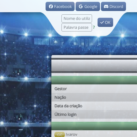
Facebook
Google
Discord
OK
?
Gestor
Nação
Data da criação
Último login
Ivarov
GC