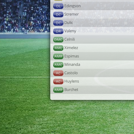
Edingson
DL
Stremer
DC
Dulic
DC
Valeny
DR
Celnili
DMC
Ximelez
AML
Espimas
AMR
Minanda
AMC
Castolo
AC
Huylens
AC
Burchet
AMR