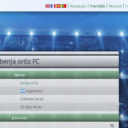
Recepção
Inscrição
Manual
F
benja ortiz FC
Gestor
benja ortiz
Argentina
2 Meses atrás
52 dias atrás
Jogadores
70