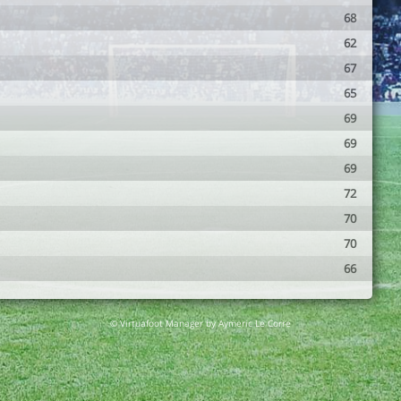
68
62
67
65
69
69
69
72
70
70
66
© Virtuafoot Manager by Aymeric Le Corre