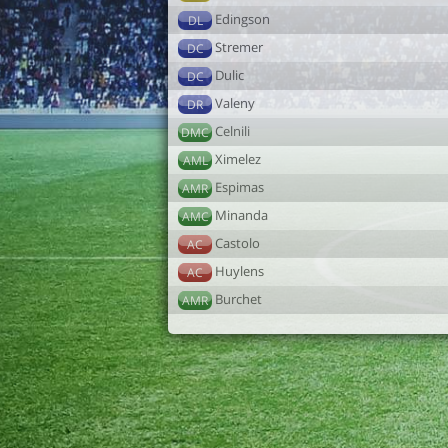
Edingson
DL
Stremer
DC
Dulic
DC
Valeny
DR
Celnili
DMC
Ximelez
AML
Espimas
AMR
Minanda
AMC
Castolo
AC
Huylens
AC
Burchet
AMR