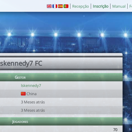
Recepção
Inscrição
Manual
F
lskennedy7 FC
Gestor
lskennedy7
China
3 Meses atrás
3 Meses atrás
Jogadores
70