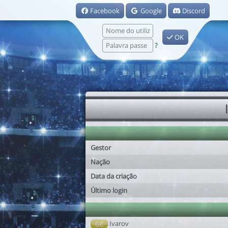
Facebook
Google
Discord
OK
?
Gestor
Nação
Data da criação
Último login
Ivarov
GC