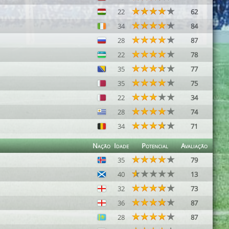
22
62
34
84
28
87
22
78
35
77
35
75
22
34
28
74
34
71
Nação
Idade
Potencial
Avaliação
35
79
40
13
32
73
36
87
28
87