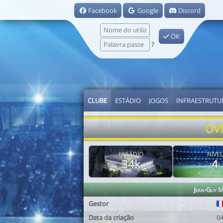
Facebook
Google
Discord
OK
?
CLUBE
ESTÁDIO
JOGOS
INFRAESTRUTU
OVN
ESTÁDIO
NÍVEL
34k
4
Jean-Guy 
Gestor
Data da criação
0