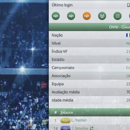
Último login
OVNI - Cham
Nação
Nível
Ní
Índice VF
2 
Estádio
St
Campeonato
Co
Associação
Ob
Equipa
23
Avaliação média
70
Idade média
29
#
Jogador
L. Yashin
1
GC
S. Smolov
14
DL