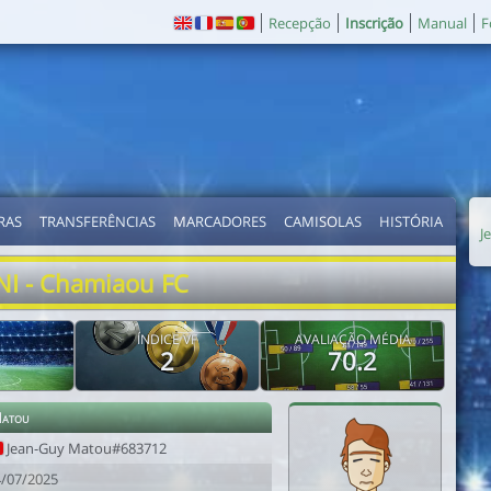
Recepção
Inscrição
Manual
F
RAS
TRANSFERÊNCIAS
MARCADORES
CAMISOLAS
HISTÓRIA
J
I - Chamiaou FC
ÍNDICE VF
AVALIAÇÃO MÉDIA
2
70.2
Matou
Jean-Guy Matou#683712
4/07/2025