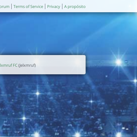
orum
Terms of Service
Privacy
A propósito
elxmruf FC
(Jelxmruf)