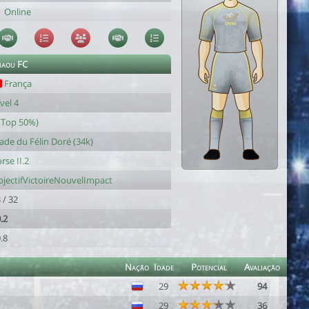
Online
iaou FC
França
vel 4
(Top 50%)
ade du Félin Doré (34k)
rse II.2
jectifVictoireNouvelImpact
 / 32
.2
.8
Nação
Idade
Potencial
Avaliação
29
94
29
36