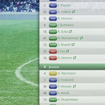
S. Payzov
3
DC
A. Ireland
45
DC
R. Victorov
9
DR
J. Qulmatov
8
DMC
R. Suka
16
DMC
N. Mohammed
41
AML
S. Sharief
12
AMR
J. Cea
33
AL
G. Zenoun
15
AC
#
Jogador
H. Reynisson
4
GC
S. Husband
2
DC
F. Mowatt
34
DC
F. Attrell
48
DC
A. Diusembaev
13
DMC