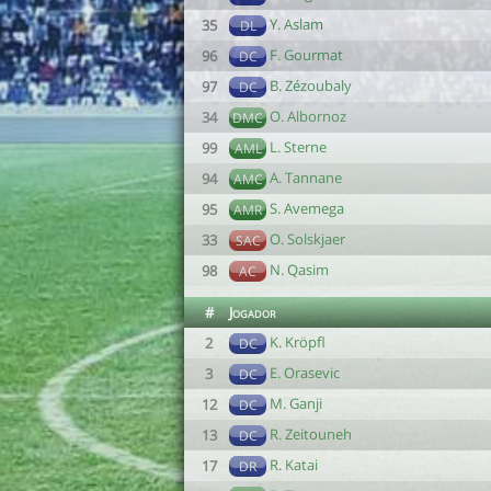
Y. Aslam
35
DL
F. Gourmat
96
DC
B. Zézoubaly
97
DC
O. Albornoz
34
DMC
L. Sterne
99
AML
A. Tannane
94
AMC
S. Avemega
95
AMR
O. Solskjaer
33
SAC
N. Qasim
98
AC
#
Jogador
K. Kröpfl
2
DC
E. Orasevic
3
DC
M. Ganji
12
DC
R. Zeitouneh
13
DC
R. Katai
17
DR