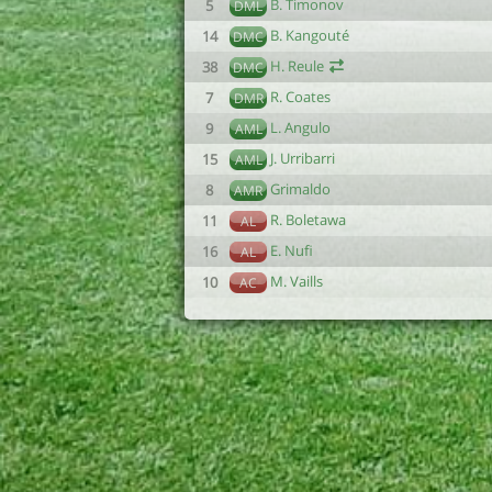
B. Timonov
5
DML
B. Kangouté
14
DMC
H. Reule
38
DMC
R. Coates
7
DMR
L. Angulo
9
AML
J. Urribarri
15
AML
Grimaldo
8
AMR
R. Boletawa
11
AL
E. Nufi
16
AL
M. Vaills
10
AC