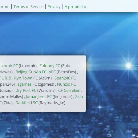
orum
Terms of Service
Privacy
A propósito
uxomir FC
(Luxomir) ,
Zuluboy FC
(Zulu-
alawaz) ,
Beijing GuoAn FC -AFC
(PetroDes) ,
FU 🇺🇸 Ryn Town FC
(Ac0rn) ,
Span246 FC
span246) ,
zgames FC
(zgames) ,
Nunzio FC
Nunzio) ,
Dry Port FC
(Walidms) ,
CF Correlient
Andre Malles) ,
Jomar Jems FC
(Jim Jomar) ,
Zida
C
(Zida) ,
Darkfield SC
(Raymarks_ke)