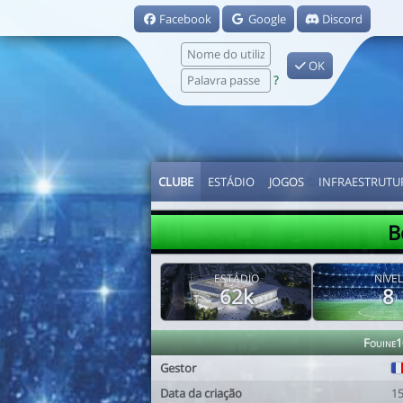
Facebook
Google
Discord
OK
?
CLUBE
ESTÁDIO
JOGOS
INFRAESTRUTU
B
ESTÁDIO
NÍVEL
62k
8
Fouine1
Gestor
Data da criação
1