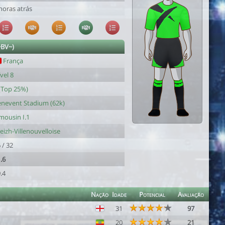
horas atrás
~BV~)
França
vel 8
(Top 25%)
nevent Stadium (62k)
mousin I.1
eizh-Villenouvelloise
 / 32
.6
.4
Nação
Idade
Potencial
Avaliação
31
97
20
21