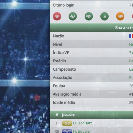
Último login
7 
Benevent (
Nação
Nível
Ní
Índice VF
3 
Estádio
Be
Campeonato
Li
Associação
Br
Equipa
26
Avaliação média
41
Idade média
29
#
Jogador
D. Jacquart
1
GC
H. Bogale
36
SWC