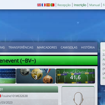
Recepção
Inscrição
Manual
F
RAS
TRANSFERÊNCIAS
MARCADORES
CAMISOLAS
HISTÓRIA
L
Z
enevent (~BV~)
A
(
(
ÍNDICE VF
AVALIAÇÃO MÉDIA
(
3
41.6
F
01
Fouine101#632638
5/03/2023