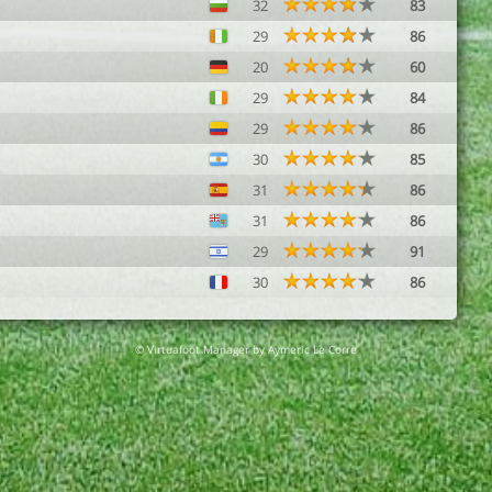
32
83
29
86
20
60
29
84
29
86
30
85
31
86
31
86
29
91
30
86
© Virtuafoot Manager by Aymeric Le Corre