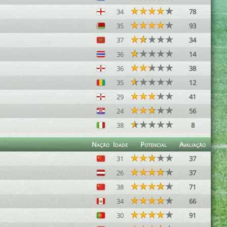
34
78
35
93
37
34
36
14
36
38
35
12
29
41
24
56
38
8
Nação
Idade
Potencial
Avaliação
31
37
26
37
38
71
34
66
30
91