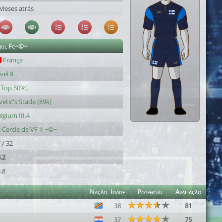
Meses atrás
ejul Fc~©~
França
vel 8
(Top 50%)
vetic's Stade (89k)
lgium III.4
 Cercle de VF II ~©~
 / 32
.2
.8
Nação
Idade
Potencial
Avaliação
38
81
37
75