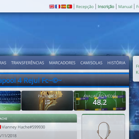
Recepção
Inscrição
Manual
F
RAS
TRANSFERÊNCIAS
MARCADORES
CAMISOLAS
HISTÓRIA
F
Κ
apool 4 Rejul Fc~©~
PALMARÉS
AVALIAÇÃO MÉDIA
48.2
ache
Vianney Hache#599930
6/11/2018