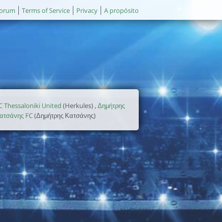
orum
Terms of Service
Privacy
A propósito
C Thessaloniki United
(Herkules) ,
Δημήτρης
ατσάνης FC
(Δημήτρης Κατσάνης)