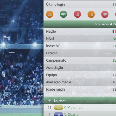
Último login
3 
Ricouapool 4 R
Nação
Nível
Ní
Índice VF
2 
Estádio
Jo
Campeonato
Be
Associação
Le
Equipa
17
Avaliação média
48
Idade média
33
#
Jogador
P. Mulumbu
11
GC
N. Duarte
3
DL