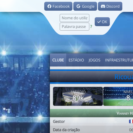
Facebook
Google
Discord
OK
?
CLUBE
ESTÁDIO
JOGOS
INFRAESTRUTU
Ricou
ESTÁDIO
NÍVEL
89k
8
Vianney H
Gestor
Data da criação
0