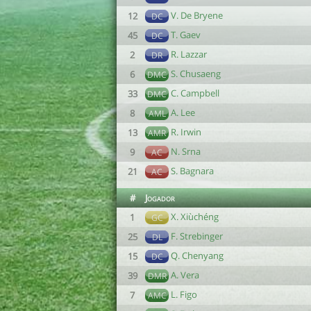
V. De Bryene
12
DC
T. Gaev
45
DC
R. Lazzar
2
DR
S. Chusaeng
6
DMC
C. Campbell
33
DMC
A. Lee
8
AML
R. Irwin
13
AMR
N. Srna
9
AC
S. Bagnara
21
AC
#
Jogador
X. Xiùchéng
1
GC
F. Strebinger
25
DL
Q. Chenyang
15
DC
A. Vera
39
DMR
L. Figo
7
AMC