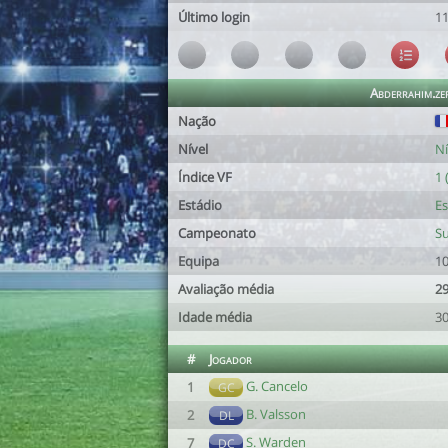
Último login
11
Abderrahim.ze
Nação
Nível
Ní
Índice VF
1 
Estádio
Es
Campeonato
Su
Equipa
10
Avaliação média
29
Idade média
30
#
Jogador
G. Cancelo
1
GC
B. Valsson
2
DL
S. Warden
7
DC