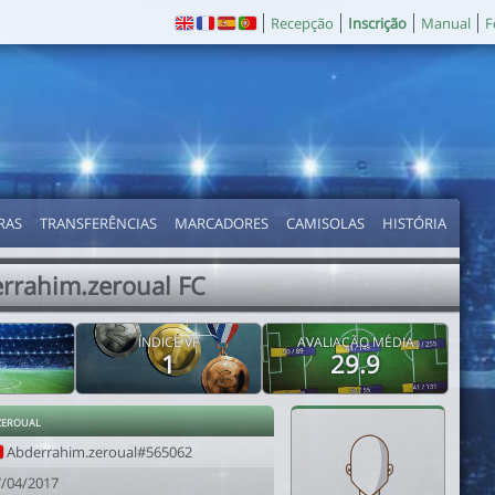
Recepção
Inscrição
Manual
F
RAS
TRANSFERÊNCIAS
MARCADORES
CAMISOLAS
HISTÓRIA
rrahim.zeroual FC
ÍNDICE VF
AVALIAÇÃO MÉDIA
1
29.9
zeroual
Abderrahim.zeroual#565062
7/04/2017