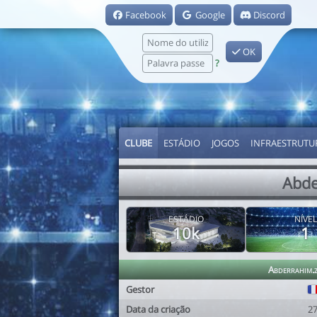
Facebook
Google
Discord
OK
?
CLUBE
ESTÁDIO
JOGOS
INFRAESTRUTU
Abde
ESTÁDIO
NÍVEL
10k
1
Abderrahim.
Gestor
Data da criação
2