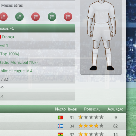
 Meses atrás
roual FC
França
vel 1
(Top 100%)
tádio Municipal (10k)
blime League IV.4
 / 32
.9
.4
Nação
Idade
Potencial
Avaliação
31
9
34
82
37
14