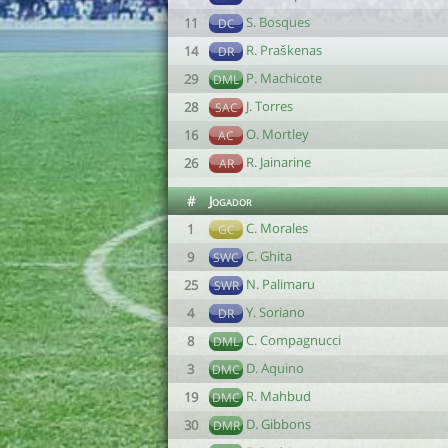
S. Bosques
11
DC
R. Praškenas
14
DR
P. Machicote
29
DML
J. Torres
28
SAC
O. Mortley
16
AC
R. Jainarine
26
AR
#
Jogador
C. Morales
1
GC
C. Ghita
9
SWC
N. Palimaru
25
SWR
Y. Soriano
4
DR
C. Compagnucci
8
DML
D. Aquino
3
DMC
R. Mahbud
19
DMC
D. Gibbons
30
DMR