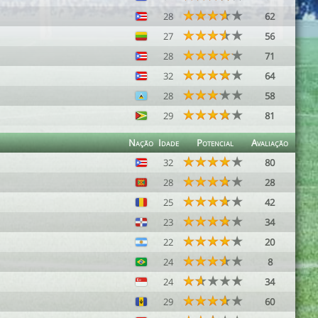
28
62
27
56
28
71
32
64
28
58
29
81
Nação
Idade
Potencial
Avaliação
32
80
28
28
25
42
23
34
22
20
24
8
24
34
29
60