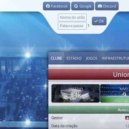
Facebook
Google
Discord
OK
?
CLUBE
ESTÁDIO
JOGOS
INFRAESTRUTU
Unio
ESTÁDIO
NÍVEL
34k
9
Aureli
Gestor
Data da criação
1