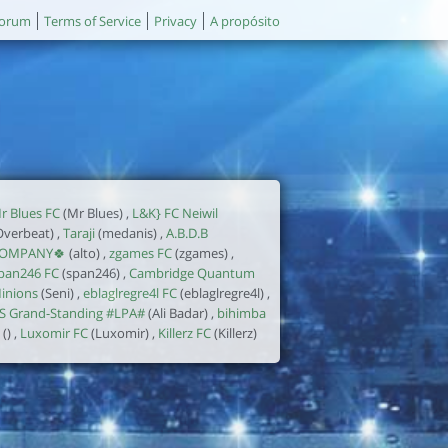
orum
Terms of Service
Privacy
A propósito
r Blues FC
(Mr Blues) ,
L&K} FC Neiwil
Overbeat) ,
Taraji
(medanis) ,
A.B.D.B
OMPANY🍀
(alto) ,
zgames FC
(zgames) ,
pan246 FC
(span246) ,
Cambridge Quantum
inions
(Seni) ,
eblaglregre4l FC
(eblaglregre4l) ,
S Grand-Standing #LPA#
(Ali Badar) ,
bihimba
() ,
Luxomir FC
(Luxomir) ,
Killerz FC
(Killerz)