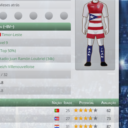
Meses atrás
an {~BV~}
Timor-Leste
vel 9
(Top 50%)
tadio Juan Ramón Loubriel (34k)
eizh-Villenouvelloise
 / 32
.8
.8
Nação
Idade
Potencial
Avaliação
25
62
27
73
31
87