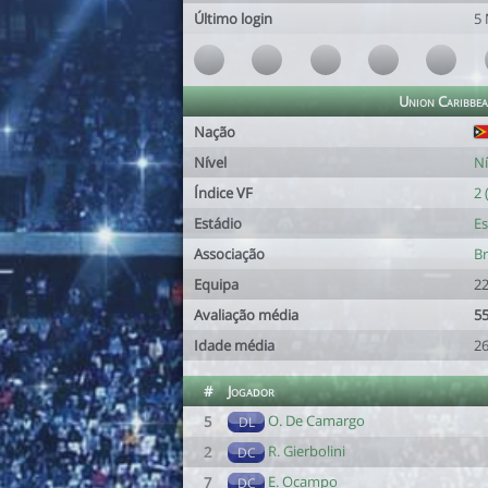
Último login
5 
Union Caribbe
Nação
Nível
Ní
Índice VF
2 
Estádio
Es
Associação
Br
Equipa
22
Avaliação média
55
Idade média
26
#
Jogador
O. De Camargo
5
DL
R. Gierbolini
2
DC
E. Ocampo
7
DC