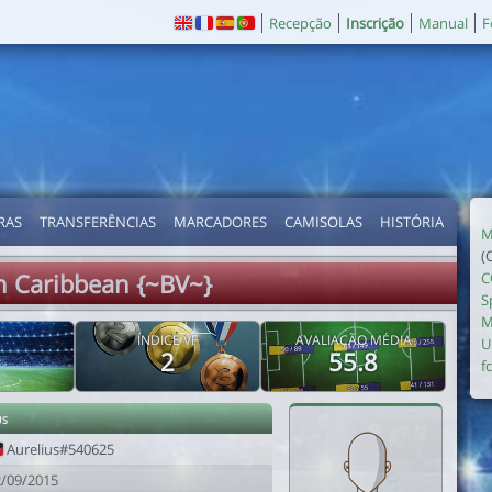
Recepção
Inscrição
Manual
F
RAS
TRANSFERÊNCIAS
MARCADORES
CAMISOLAS
HISTÓRIA
M
(
n Caribbean {~BV~}
C
S
M
ÍNDICE VF
AVALIAÇÃO MÉDIA
U
2
55.8
fc
us
Aurelius#540625
2/09/2015