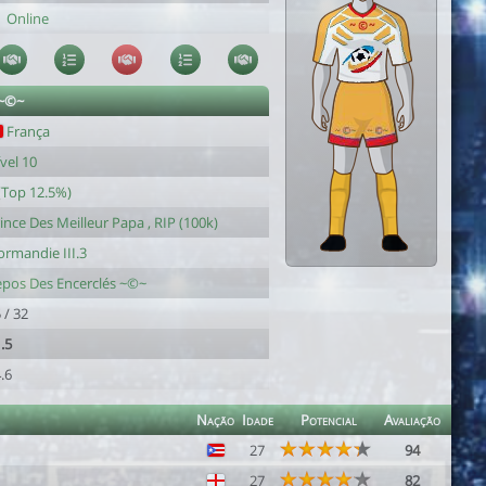
Online
 ~©~
França
vel 10
(Top 12.5%)
ince Des Meilleur Papa , RIP (100k)
rmandie III.3
pos Des Encerclés ~©~
 / 32
.5
.6
Nação
Idade
Potencial
Avaliação
27
94
27
82