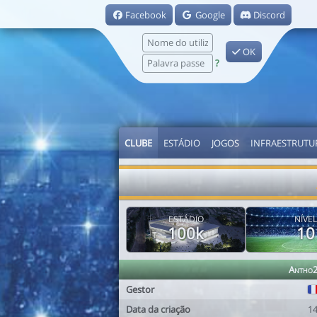
Facebook
Google
Discord
OK
?
CLUBE
ESTÁDIO
JOGOS
INFRAESTRUTU
ESTÁDIO
NÍVEL
100k
10
Antho
Gestor
Data da criação
1