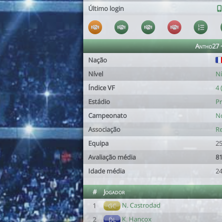
Último login
Antho27
Nação
Nível
Ní
Índice VF
4 
Estádio
Pr
Campeonato
No
Associação
Re
Equipa
25
Avaliação média
81
Idade média
24
#
Jogador
N. Castrodad
1
GC
K. Hancox
2
DL