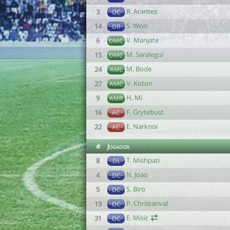
R. Arantes
3
DC
S. Woo
14
DR
V. Manjate
6
DMC
M. Saralegui
15
DMC
M. Bode
24
AML
V. Koton
27
AMC
H. Mi
9
AMR
F. Grytebust
16
AC
E. Narknoi
22
AC
#
Jogador
T. Mishpati
8
DL
N. Joao
4
DC
S. Biro
5
DC
P. Christanval
19
DC
E. Misic
31
DC