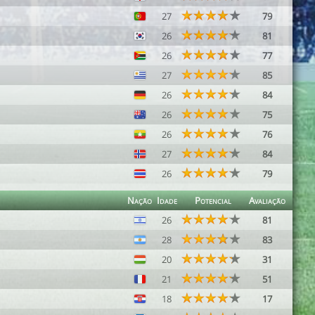
27
79
26
81
26
77
27
85
26
84
26
75
26
76
27
84
26
79
Nação
Idade
Potencial
Avaliação
26
81
28
83
20
31
21
51
18
17