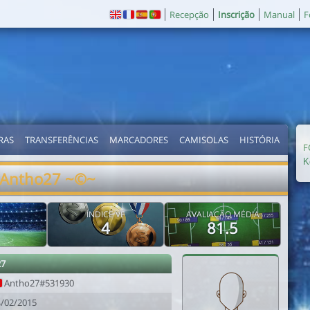
Recepção
Inscrição
Manual
F
RAS
TRANSFERÊNCIAS
MARCADORES
CAMISOLAS
HISTÓRIA
F
Κ
Antho27 ~©~
ÍNDICE VF
AVALIAÇÃO MÉDIA
4
81.5
27
Antho27#531930
4/02/2015