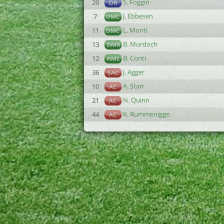
S. Foggin
20
DR
J. Ebbesen
7
DMC
L. Monti
11
DMC
B. Murdoch
13
DMR
B. Conti
12
AML
J. Agger
36
SAC
A. Starr
10
AC
N. Quinn
21
AC
K. Rummenigge
44
AC