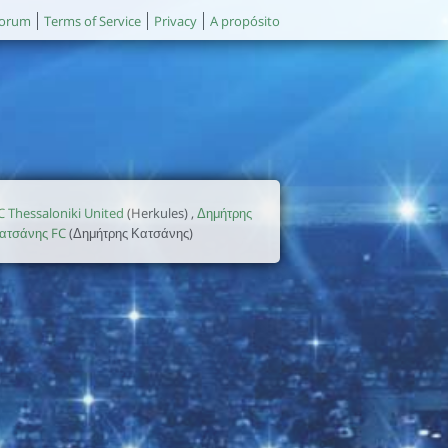
orum
Terms of Service
Privacy
A propósito
C Thessaloniki United
(Herkules) ,
Δημήτρης
ατσάνης FC
(Δημήτρης Κατσάνης)