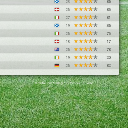
23
86
26
85
27
81
19
36
26
75
18
17
26
78
19
20
26
82
© Virtuafoot Manager by Aymeric Le Corre