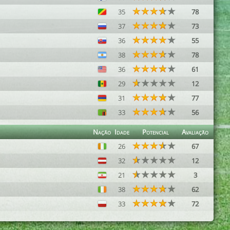
35
78
37
73
36
55
38
78
36
61
29
12
31
77
33
56
Nação
Idade
Potencial
Avaliação
26
67
32
12
21
3
38
62
33
72