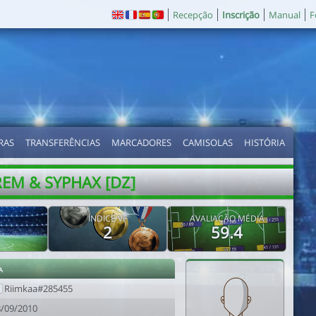
Recepção
Inscrição
Manual
F
RAS
TRANSFERÊNCIAS
MARCADORES
CAMISOLAS
HISTÓRIA
REM & SYPHAX [DZ]
ÍNDICE VF
AVALIAÇÃO MÉDIA
2
59.4
a
Riimkaa#285455
8/09/2010