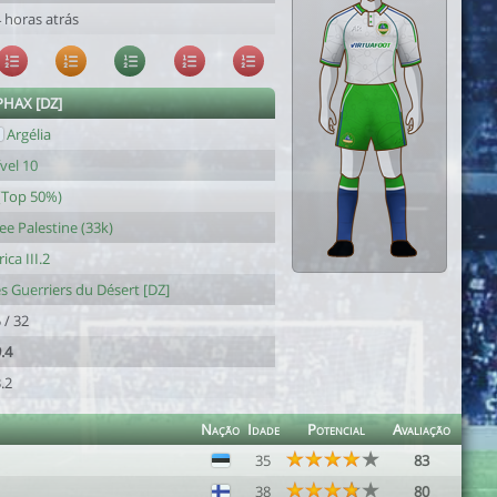
 horas atrás
PHAX [DZ]
Argélia
vel 10
(Top 50%)
ee Palestine (33k)
rica III.2
s Guerriers du Désert [DZ]
 / 32
.4
.2
Nação
Idade
Potencial
Avaliação
35
83
38
80