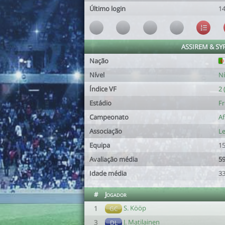
Último login
14
ASSIREM & SY
Nação
Nível
Ní
Índice VF
2 
Estádio
Fr
Campeonato
Af
Associação
Le
Equipa
15
Avaliação média
59
Idade média
33
#
Jogador
S. Kööp
1
GC
J. Matilainen
3
DL