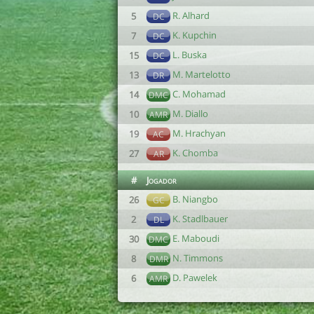
R. Alhard
5
DC
K. Kupchin
7
DC
L. Buska
15
DC
M. Martelotto
13
DR
C. Mohamad
14
DMC
M. Diallo
10
AMR
M. Hrachyan
19
AC
K. Chomba
27
AR
#
Jogador
B. Niangbo
26
GC
K. Stadlbauer
2
DL
E. Maboudi
30
DMC
N. Timmons
8
DMR
D. Pawelek
6
AMR