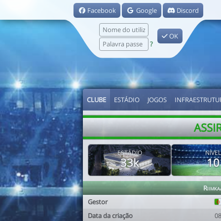
Facebook
Google
Discord
OK
?
CLUBE
ESTÁDIO
JOGOS
INFRAESTRUTU
ASSI
ESTÁDIO
NÍVEL
33k
10
Riimka
Gestor
Data da criação
0